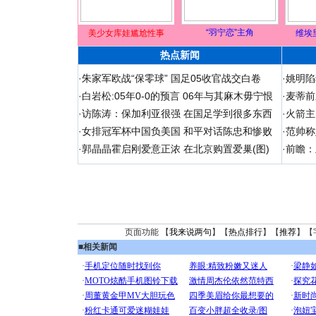
“羽宁恋”主角
美少女库娃尴尬性事
维埃
热点新闻
·
朱家军欧战“保零球” 国足05收官战交白卷
·
姚明陷
·
白岩松:05年0-0的预言 06年与其麻木毋宁恨
·
麦蒂前
·
访陈涛：保加利亚很强 在国足学到很多东西
·
火箭主
·
女排冠军杯中国负美国 和平对话陈忠和惨败
·
范帅称
·
郭晶晶霍启刚爱意正浓 在北京购置爱巢(图)
·
前瞻：
页面功能 【
我来说两句
】【
热点排行
】【
推荐
】【
■
相关新闻