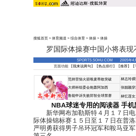
搜狐首页
>
体育频道
>
综合体育
>
体操
>
体操
罗国际体操赛中国小将表现
SPORTS.SOHU.COM 2005年4
页面功能 【
我来说两句
】【
热点排行
】【
推荐
】【
林志玲裸
范帅苦恼火箭唯麦蒂敢突破
大师杯组委会炮轰阿加西
张靓颖穿
鲁能申诉失败郑智全球禁赛
林忆莲女
NBA球迷专用的阅读器
手机
新华网布加勒斯特４月１７日电
际体操锦标赛１５日至１７日在普洛
严明勇获得男子吊环冠军和鞍马亚军
第三名。