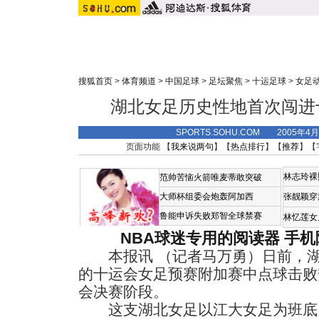
搜狐首页
>
体育频道
>
中国足球
>
足坛聚焦
>
十运足球
>
女足
湖北女足历史性地首次闯进
SPORTS.SOHU.COM 2005年4
页面功能 【
我来说两句
】【
热点排行
】【
推荐
】【
林志玲裸
范帅苦恼火箭唯麦蒂敢突破
大师杯组委会炮轰阿加西
张靓颖穿
鲁能申诉失败郑智全球禁赛
林忆莲女
NBA球迷专用的阅读器
手机
本报讯 （记者马万勇）日前，湖
的十运会女足预赛附加赛中点球击败
会决赛阶段。
这支湖北女足以江大女足为班底，