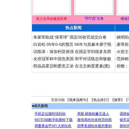
“羽宁恋”主角
美少女库娃尴尬性事
维埃
热点新闻
·
朱家军欧战“保零球” 国足05收官战交白卷
·
姚明陷
·
白岩松:05年0-0的预言 06年与其麻木毋宁恨
·
麦蒂前
·
访陈涛：保加利亚很强 在国足学到很多东西
·
火箭主
·
女排冠军杯中国负美国 和平对话陈忠和惨败
·
范帅称
·
郭晶晶霍启刚爱意正浓 在北京购置爱巢(图)
·
前瞻：
页面功能 【
我来说两句
】【
热点排行
】【
推荐
】【
■
相关新闻