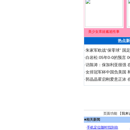
美少女库娃尴尬性事
热点新
·
朱家军欧战“保零球” 国
·
白岩松:05年0-0的预言
·
访陈涛：保加利亚很强 
·
女排冠军杯中国负美国 
·
郭晶晶霍启刚爱意正浓 在
页面功能 【
我来
■
相关新闻