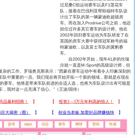
过尼桑C组运动赛车以及F1莲花车
队，接着在巴伐利亚帮助福特车队设
计出了车队的第一辆蒙迪欧超级房
车。而在加入Prodrive公司之前，他还
担任过许多其它赛车的设计师。他在
2002年回归赛车运动为车队研发了在
英国的房车大赛中获得冠军称号的福
特蒙迪欧，以及富士车队的翼豹赛
车。
自2002年开始，现年41岁的坎瑞
尔就一直是M-Sport的高级设计师，但
复杂的工作。罗瑞奥克斯表示：“西蒙在赛车运动中有着令人印象深刻的
车队中重要的一员。我们现在将开始开拓一个新的领域，那就是在现在
6年的赛车。他将是带来车队前进的合适人选，也将为车队设计出有可能是
车，我对这一点充满了信心。”（王波/国传）
篮球
综合
赛车
网球
壁纸
性感
NBA