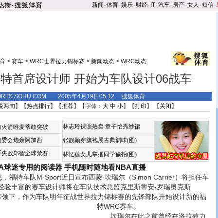
新闻
-
体育
-
娱乐
-
财经
-
IT
-
汽车
-
房产
-
女人
-
短信
-
育
>
赛车
>
WRC世界拉力锦标赛
>
新闻动态
>
WRC动态
特首席设计师 开始为车队设计06战车
ORTS.SOHU.COM 2005年4月19日05:12 搜狐体育
说两句
】【
热点排行
】【
推荐
】【字体：
大
中
小
】【
打印
】 【
关闭
】
林志玲裸照热卖
章子怡秀纱裙
恼火箭唯麦蒂敢突破
组委会炮轰阿加西
张靓颖穿旗袍展古典韵味(图)
诉失败郑智全球禁赛
林忆莲女儿掌掴同学偷拍(图)
BA球迷专用的阅读器
手机随时随地看NBA直播
车队M-Sport近日宣布西蒙-坎瑞尔（Simon Carrier）将担任车
经验丰富的赛车设计师将在车队技术总监克里斯蒂安-罗瑞奥克斯
riaux）的带领下，作为车队明年征战世界拉力锦标赛的先锋部队开始设计新的福
特WRC赛车。
坎瑞尔在此之前曾经在洛拉效力