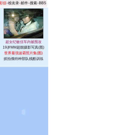
彩信
-
校友录
-
邮件
-
搜索
-
BBS
19岁MM超靓摄影写真(图)
世界最强波霸照片集(图)
抓拍俄特种部队残酷训练