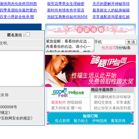
匿名发出：
手机
文明。
包月自写
5分钱/条
精品专题推荐：
谁说赚钱难告诉你秘诀
最新制作
想唱就唱
测IQ交朋友，非常速配
000008号
夏天的味道
哪一站
就让你笑火暴搞笑到底
理规定》
短信订阅
护互联网安全的规定》
焦点新闻
魅力贴士
伊甸指南
魔鬼辞典