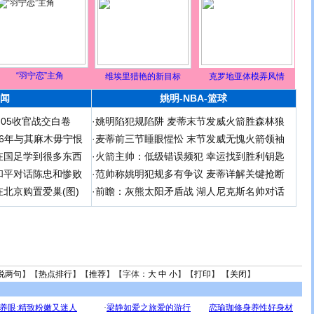
“羽宁恋”主角
维埃里猎艳的新目标
克罗地亚体模弄风情
闻
姚明-NBA-篮球
足05收官战交白卷
·
姚明陷犯规陷阱 麦蒂末节发威火箭胜森林狼
 06年与其麻木毋宁恨
·
麦蒂前三节睡眼惺忪 末节发威无愧火箭领袖
在国足学到很多东西
·
火箭主帅：低级错误频犯 幸运找到胜利钥匙
和平对话陈忠和惨败
·
范帅称姚明犯规多有争议 麦蒂详解关键抢断
北京购置爱巢(图)
·
前瞻：灰熊太阳矛盾战 湖人尼克斯名帅对话
说两句
】【
热点排行
】【
推荐
】【字体：
大
中
小
】【
打印
】 【
关闭
】