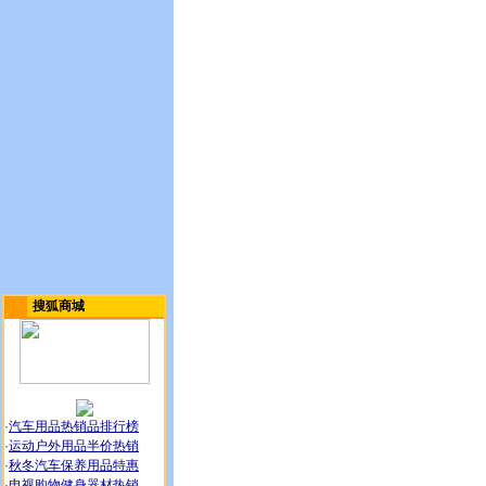
搜狐商城
·
汽车用品热销品排行榜
·
运动户外用品半价热销
·
秋冬汽车保养用品特惠
·
电视购物健身器材热销