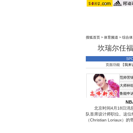
搜狐首页
>
体育频道
>
综合体
坎瑞尔任福
SP
页面功能 【
我来
范帅苦
大师杯
鲁能申
N
北京时间4月18日消息，福特
队首席设计师职位。这位
（Christian Lo