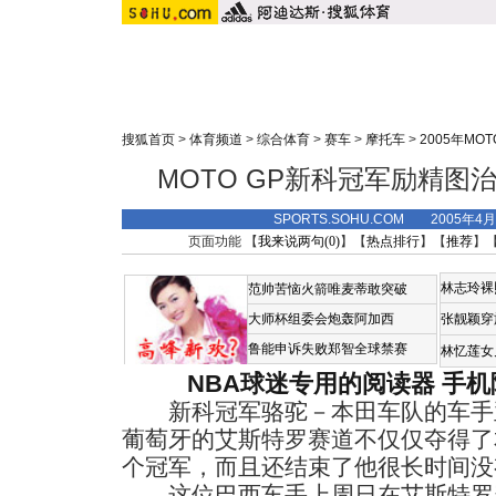
搜狐首页
>
体育频道
>
综合体育
>
赛车
>
摩托车
>
2005年MO
MOTO GP新科冠军励精图
SPORTS.SOHU.COM 2005年4
页面功能 【
我来说两句(
0
)
】【
热点排行
】【
推荐
】
林志玲裸
范帅苦恼火箭唯麦蒂敢突破
大师杯组委会炮轰阿加西
张靓颖穿
鲁能申诉失败郑智全球禁赛
林忆莲女
NBA球迷专用的阅读器
手机
新科冠军骆驼－本田车队的车手亚
葡萄牙的艾斯特罗赛道不仅仅夺得了本
个冠军，而且还结束了他很长时间没
这位巴西车手上周日在艾斯特罗赛