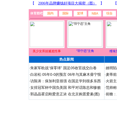
体育图吧
国内
国际
篮球
综合
NBA
“羽宁恋”主角
美少女库娃尴尬性事
维埃
热点新闻
·
朱家军欧战“保零球” 国足05收官战交白卷
·
姚明陷
·
白岩松:05年0-0的预言 06年与其麻木毋宁恨
·
麦蒂前
·
访陈涛：保加利亚很强 在国足学到很多东西
·
火箭主
·
女排冠军杯中国负美国 和平对话陈忠和惨败
·
范帅称
·
郭晶晶霍启刚爱意正浓 在北京购置爱巢(图)
·
前瞻：