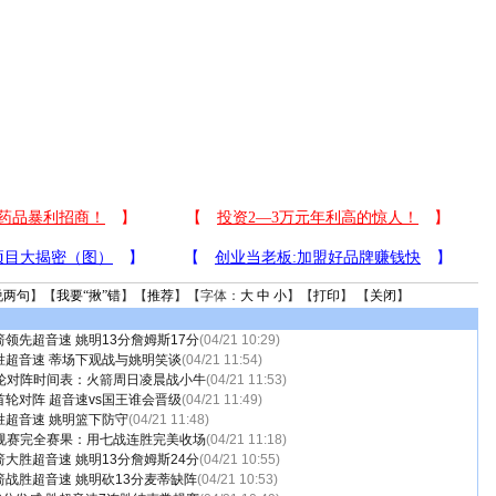
说两句
】【
我要“揪”错
】【
推荐
】【字体：
大
中
小
】【
打印
】 【
关闭
】
领先超音速 姚明13分詹姆斯17分
(04/21 10:29)
胜超音速 蒂场下观战与姚明笑谈
(04/21 11:54)
首轮对阵时间表：火箭周日凌晨战小牛
(04/21 11:53)
轮对阵 超音速vs国王谁会晋级
(04/21 11:49)
胜超音速 姚明篮下防守
(04/21 11:48)
常规赛完全赛果：用七战连胜完美收场
(04/21 11:18)
大胜超音速 姚明13分詹姆斯24分
(04/21 10:55)
战胜超音速 姚明砍13分麦蒂缺阵
(04/21 10:53)