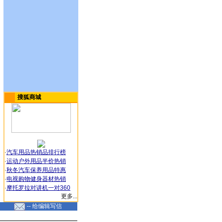
搜狐商城
·
汽车用品热销品排行榜
·
运动户外用品半价热销
·
秋冬汽车保养用品特惠
·
电视购物健身器材热销
·
摩托罗拉对讲机一对360
更多...
-- 给编辑写信