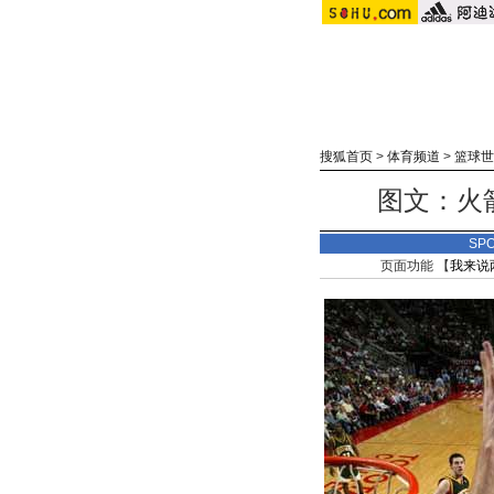
搜狐首页
>
体育频道
>
篮球世
图文：火
SP
页面功能 【
我来说