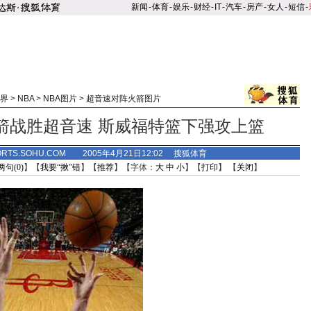
新闻
-
体育
-
娱乐
-
财经
-
IT
-
汽车
-
房产
-
女人
-
短信
-
界
>
NBA
>
NBA图片
>
超音速对阵火箭图片
箭战胜超音速 斯威福特篮下强攻上篮
ORTS.SOHU.COM 2005年4月21日12:02 搜狐体育
两句(
0
)
】【
我要“揪”错
】【
推荐
】【字体：
大
中
小
】【
打印
】 【
关闭
】