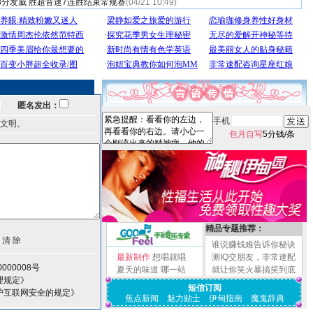
3分发威 胜超音速7连胜结束常规赛
(04/21 10:49)
匿名发出：
手机
文明。
包月自写
5分钱/条
精品专题推荐：
谁说赚钱难告诉你秘诀
最新制作
想唱就唱
测IQ交朋友，非常速配
000008号
夏天的味道
哪一站
就让你笑火暴搞笑到底
理规定》
短信订阅
护互联网安全的规定》
焦点新闻
魅力贴士
伊甸指南
魔鬼辞典