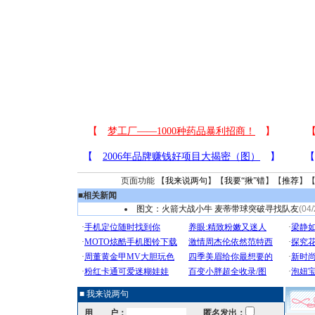
页面功能 【
我来说两句
】【
我要“揪”错
】【
推荐
】
■
相关新闻
图文：火箭大战小牛 麦蒂带球突破寻找队友
(04/
■ 我来说两句
用 户：
匿名发出：