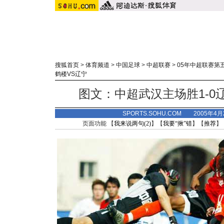
搜狐首页
>
体育频道
>
中国足球
>
中超联赛
>
05年中超联赛第
鹤楼VS辽宁
图文：中超武汉主场胜1-0
SPORTS.SOHU.COM 2005年4
页面功能 【
我来说两句(
2
)
】【
我要“揪”错
】【
推荐
】