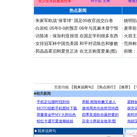
“羽宁恋”主角
美少女库娃尴尬性事
维埃
热点新闻
·
朱家军欧战“保零球” 国足05收官战交白卷
·
姚明陷
·
白岩松:05年0-0的预言 06年与其麻木毋宁恨
·
麦蒂前
·
访陈涛：保加利亚很强 在国足学到很多东西
·
火箭主
·
女排冠军杯中国负美国 和平对话陈忠和惨败
·
范帅称
·
郭晶晶霍启刚爱意正浓 在北京购置爱巢(图)
·
前瞻：
页面功能 【
我来说两句
】【
热点排行
】【
推荐
】【
■
相关新闻
■ 我来说两句