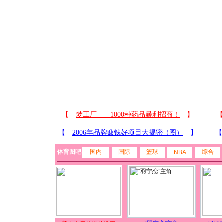
体育图吧
国内
国际
篮球
综合
NBA