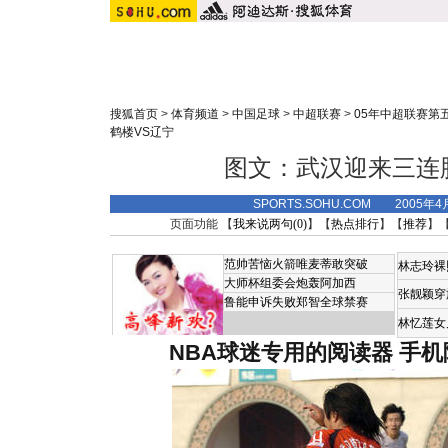
搜狐首页
>
体育频道
>
中国足球
>
中超联赛
>
05年中超联赛第
鹤楼VS辽宁
图文：武汉迎来三连
SPORTS.SOHU.COM 2005年4
页面功能 【
我来说两句(
0
)
】【
热点排行
】【
推荐
】
范帅苦恼火箭唯麦蒂敢突破
林志玲裸
大师杯组委会炮轰阿加西
张靓颖穿
鲁能申诉失败郑智全球禁赛
林忆莲女
NBA球迷专用的阅读器
手机