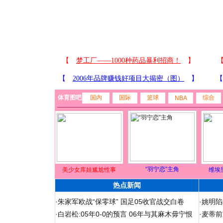
体育图吧
国内
国际
篮球
综合
NBA
“羽宁恋”主角
美少女库娃尴尬性事
维埃
热点新闻
·
朱家军欧战“保零球” 国足05收官战交白卷
·
姚明陷
·
白岩松:05年0-0的预言 06年与其麻木毋宁恨
·
麦蒂前