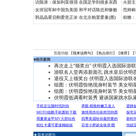
·
访陈涛：保加利亚很强 在国足学到很多东西
·
火箭主
·
女排冠军杯中国负美国 和平对话陈忠和惨败
·
范帅称
·
郭晶晶霍启刚爱意正浓 在北京购置爱巢(图)
·
前瞻：
页面功能 【
我来说两句
】【
热点排行
】【
推荐
】【
■
相关新闻
再次走上“领奖台” 伏明霞入选国际游
游联名人堂再添新面孔 跳水皇后伏明
退役又上领奖台 伏明霞入选国际游联
组图：伏明霞惊艳现身时装节 美女明
组图：伏明霞惊艳现身时装节 美女明
伏明霞低调看时装秀 避谈国家跳水队家
■ 我来说两句