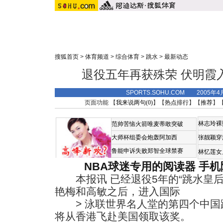
搜狐首页
>
体育频道
>
综合体育
>
跳水
>
最新动态
退役五年再获殊荣 伏明霞
SPORTS.SOHU.COM 2005年4
页面功能 【
我来说两句(
0
)
】【
热点排行
】【
推荐
】
林志玲裸
范帅苦恼火箭唯麦蒂敢突破
大师杯组委会炮轰阿加西
张靓颖穿
鲁能申诉失败郑智全球禁赛
林忆莲女
NBA球迷专用的阅读器
手机
本报讯 已经退役5年的“跳水皇后
艳梅和高敏之后，进入国际
> 泳联世界名人堂的第四个中国
将从香港飞赴美国领取该奖。