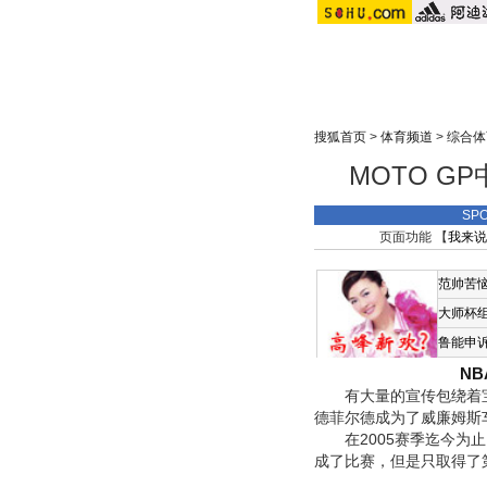
搜狐首页
>
体育频道
>
综合体
MOTO G
SP
页面功能 【
我来说
范帅苦
大师杯
鲁能申
N
有大量的宣传包绕着宝
德菲尔德成为了威廉姆斯
在2005赛季迄今为止
成了比赛，但是只取得了