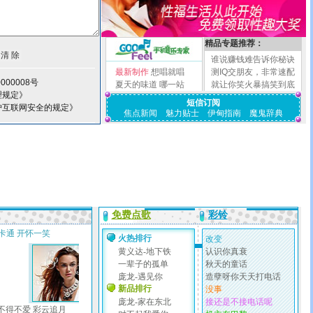
精品专题推荐：
谁说赚钱难告诉你秘诀
最新制作
想唱就唱
测IQ交朋友，非常速配
000008号
夏天的味道
哪一站
就让你笑火暴搞笑到底
理规定》
短信订阅
护互联网安全的规定》
焦点新闻
魅力贴士
伊甸指南
魔鬼辞典