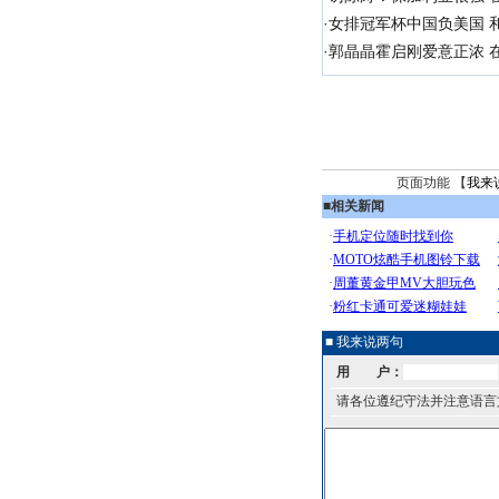
·
女排冠军杯中国负美国 
·
郭晶晶霍启刚爱意正浓 在
页面功能 【
我来
■
相关新闻
■ 我来说两句
用 户：
请各位遵纪守法并注意语言