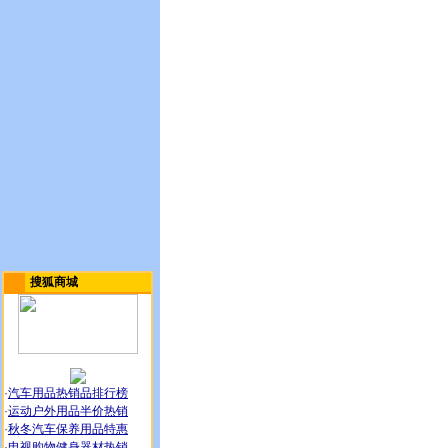
搜狐商城
·
汽车用品热销品排行榜
·
运动户外用品半价热销
·
秋冬汽车保养用品特惠
·
电视购物健身器材热销