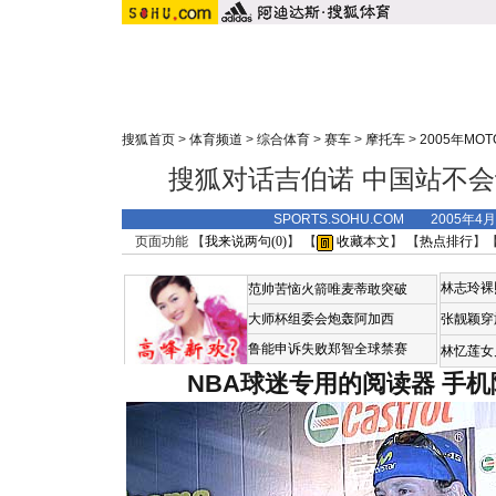
搜狐首页
>
体育频道
>
综合体育
>
赛车
>
摩托车
>
2005年MO
搜狐对话吉伯诺 中国站不
SPORTS.SOHU.COM 2005年4
页面功能 【
我来说两句(
0
)
】 【
收藏本文
】 【
热点排行
】
林志玲裸
范帅苦恼火箭唯麦蒂敢突破
大师杯组委会炮轰阿加西
张靓颖穿
鲁能申诉失败郑智全球禁赛
林忆莲女
NBA球迷专用的阅读器
手机