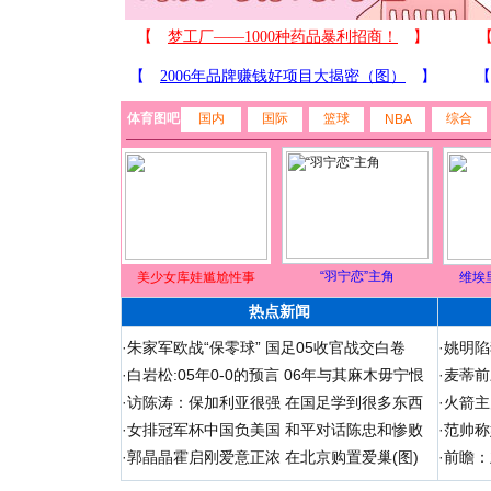
体育图吧
国内
国际
篮球
综合
NBA
“羽宁恋”主角
美少女库娃尴尬性事
维埃
热点新闻
·
朱家军欧战“保零球” 国足05收官战交白卷
·
姚明陷
·
白岩松:05年0-0的预言 06年与其麻木毋宁恨
·
麦蒂前
·
访陈涛：保加利亚很强 在国足学到很多东西
·
火箭主
·
女排冠军杯中国负美国 和平对话陈忠和惨败
·
范帅称
·
郭晶晶霍启刚爱意正浓 在北京购置爱巢(图)
·
前瞻：