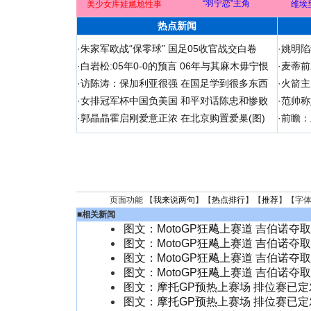
“羽宁恋”主角
美少女库娃尴尬性事
维埃
热点新闻
·
朱家军欧战“保零球” 国足05收官战交白卷
·
姚明陷
·
白岩松:05年0-0的预言 06年与其麻木毋宁恨
·
麦蒂前
·
访陈涛：保加利亚很强 在国足学到很多东西
·
火箭主
·
女排冠军杯中国负美国 和平对话陈忠和惨败
·
范帅称
·
郭晶晶霍启刚爱意正浓 在北京购置爱巢(图)
·
前瞻：
页面功能 【
我来说两句
】【
热点排行
】【
推荐
】【字
■
相关新闻
图文：MotoGP狂飚上赛道 吉伯诺夺取杆
图文：MotoGP狂飚上赛道 吉伯诺夺取杆
图文：MotoGP狂飚上赛道 吉伯诺夺取杆
图文：MotoGP狂飚上赛道 吉伯诺夺取杆
图文：摩托GP预热上赛场 排位赛已定
图文：摩托GP预热上赛场 排位赛已定