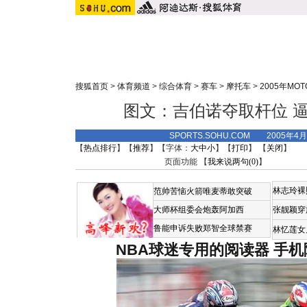
搜狐首页
>
体育频道
>
综合体育
>
赛车
>
摩托车
>
2005年MO
图文：吉伯诺夺取杆位 逼
SPORTS.SOHU.COM 2005年4
【
热点排行
】【
推荐
】【字体：
大
中
小
】【
打印
】 【
关闭
】
页面功能 【
我来说两句(
0
)
】
林志玲裸
范帅苦恼火箭唯麦蒂敢突破
大师杯组委会炮轰阿加西
张靓颖穿
鲁能申诉失败郑智全球禁赛
林忆莲女
NBA球迷专用的阅读器
手机