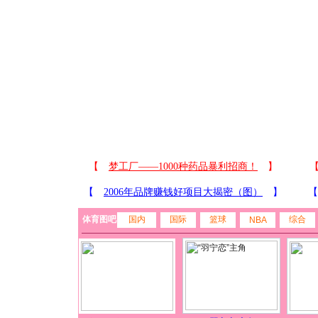
体育图吧
国内
国际
篮球
综合
NBA