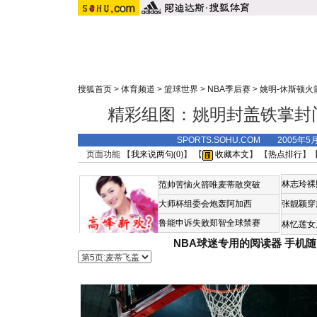
搜狐首页
>
体育频道
>
篮球世界
>
NBA季后赛
>
姚明-休斯顿火
精彩组图：姚明封盖铁掌封
SPORTS.SOHU.COM 2005年5
页面功能 【
我来说两句(
0
)
】 【
收藏本文
】 【
热点排行
】
林志玲裸
范帅苦恼火箭唯麦蒂敢突破
大师杯组委会炮轰阿加西
张靓颖穿
鲁能申诉失败郑智全球禁赛
林忆莲女
NBA球迷专用的阅读器
手机随