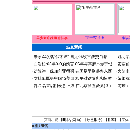
“羽宁恋”主角
美少女库娃尴尬性事
维埃
热点新闻
·
朱家军欧战“保零球” 国足05收官战交白卷
·
姚明陷
·
白岩松:05年0-0的预言 06年与其麻木毋宁恨
·
麦蒂前
·
访陈涛：保加利亚很强 在国足学到很多东西
·
火箭主
·
女排冠军杯中国负美国 和平对话陈忠和惨败
·
范帅称
·
郭晶晶霍启刚爱意正浓 在北京购置爱巢(图)
·
前瞻：
页面功能 【
我来说两句
】【
热点排行
】【
推荐
】【字体
■
相关新闻