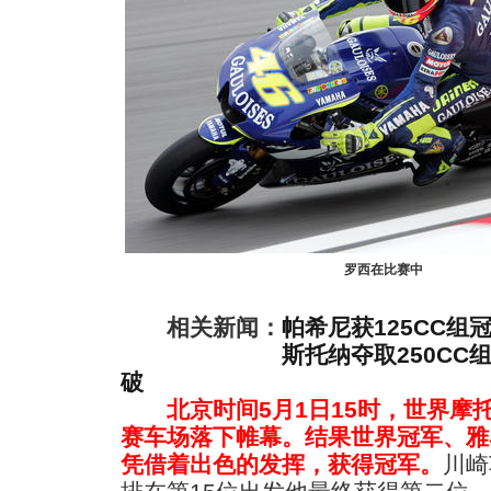
罗西在比赛中
相关新闻：
帕希尼获125CC组
斯托纳夺取250CC
破
北京时间5月1日15时，世界摩
赛车场落下帷幕。结果世界冠军、雅
凭借着出色的发挥，获得冠军。
川崎