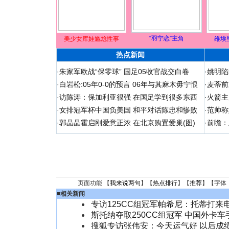
“羽宁恋”主角
美少女库娃尴尬性事
维埃
热点新闻
·
朱家军欧战“保零球” 国足05收官战交白卷
·
姚明陷
·
白岩松:05年0-0的预言 06年与其麻木毋宁恨
·
麦蒂前
·
访陈涛：保加利亚很强 在国足学到很多东西
·
火箭主
·
女排冠军杯中国负美国 和平对话陈忠和惨败
·
范帅称
·
郭晶晶霍启刚爱意正浓 在北京购置爱巢(图)
·
前瞻：
页面功能 【
我来说两句
】【
热点排行
】【
推荐
】【字体
■
相关新闻
专访125CC组冠军帕希尼：托蒂打来
斯托纳夺取250CC组冠军 中国外卡
搜狐专访张伟安：今天运气好 以后成