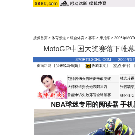
搜狐首页
>
体育频道
>
综合体育
>
赛车
>
摩托车
>
2005年MO
MotoGP中国大奖赛落下帷
SPORTS.SOHU.COM 2005年5
页面功能 【
我来说两句(
0
)
】 【
收藏本文
】 【
热点排行
】
林志玲裸
范帅苦恼火箭唯麦蒂敢突破
大师杯组委会炮轰阿加西
张靓颖穿
鲁能申诉失败郑智全球禁赛
林忆莲女
NBA球迷专用的阅读器
手机