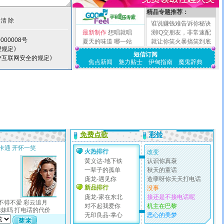
精品专题推荐：
谁说赚钱难告诉你秘诀
最新制作
想唱就唱
测IQ交朋友，非常速配
000008号
夏天的味道
哪一站
就让你笑火暴搞笑到底
理规定》
短信订阅
护互联网安全的规定》
焦点新闻
魅力贴士
伊甸指南
魔鬼辞典