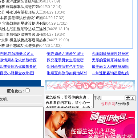
赛 汎洋建荣队晋级4强
(05/01 07:09)
赛 刘昌赫率队挺进四强
(04/30 12:14)
分 朴永训有望登顶新人王
(04/29 18:34)
本赛 姜勋李洪烈晋级16强
(04/29 17:32)
 宝海战胜新星建设挺进4强
(04/29 17:31)
 洪性志战胜温昭珍达成三连胜
(04/28 18:19)
者组 李昌镐赵汉乘晋级四强
(04/27 19:34)
朴永训 棋圣战挑战赛返回起点
(04/27 19:00)
赛 洪性志成功挺进决赛
(04/26 17:02)
匿名发出：
手机
文明。
包月自写
5分钱/条