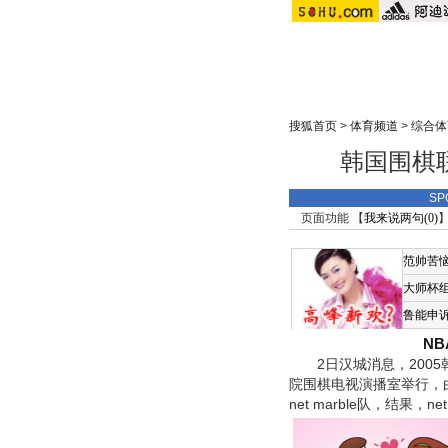
搜狐首页
>
体育频道
>
综合体
韩国围棋联
SP
页面功能 【
我来说两句(
0
)
】
范帅苦
大师杯
鲁能申
N
2日汉城消息，2005
院围棋电视演播室举行，由2
net marble队，结果，