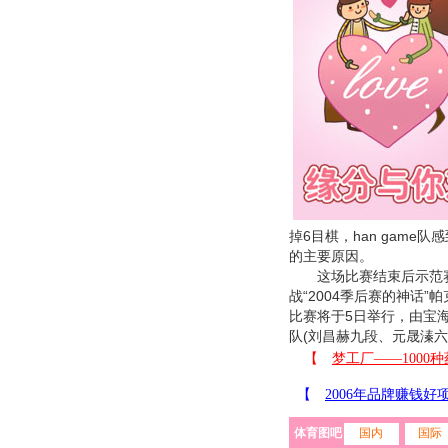
掉6目棋，han game
的主要原因。
这场比赛结束后示范赛四
战“2004季后赛的神话”
比赛将于5日举行，由宝
队(刘昌赫九段、元晟溱六
体育图吧
国内
国际