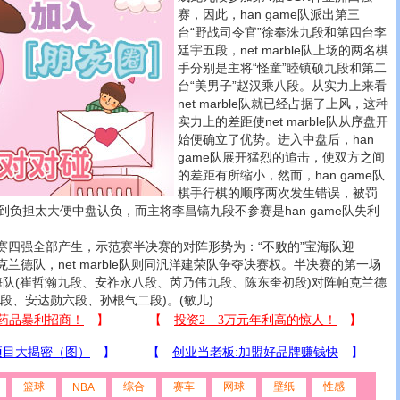
赛，因此，han game队派出第三
台“野战司令官”徐奉洙九段和第四台李
廷宇五段，net marble队上场的两名棋
手分别是主将“怪童”睦镇硕九段和第二
台“美男子”赵汉乘八段。从实力上来看
net marble队就已经占据了上风，这种
实力上的差距使net marble队从序盘开
始便确立了优势。进入中盘后，han
game队展开猛烈的追击，使双方之间
的差距有所缩小，然而，han game队
棋手行棋的顺序两次发生错误，被罚
队感到负担太大便中盘认负，而主将李昌镐九段不参赛是han game队失利
强全部产生，示范赛半决赛的对阵形势为：“不败的”宝海队迎
帕克兰德队，net marble队则同汎洋建荣队争夺决赛权。半决赛的第一场
海队(崔哲瀚九段、安祚永八段、芮乃伟九段、陈东奎初段)对阵帕克兰德
段、安达勋六段、孙根气二段)。(敏儿)
篮球
综合
赛车
网球
壁纸
性感
NBA