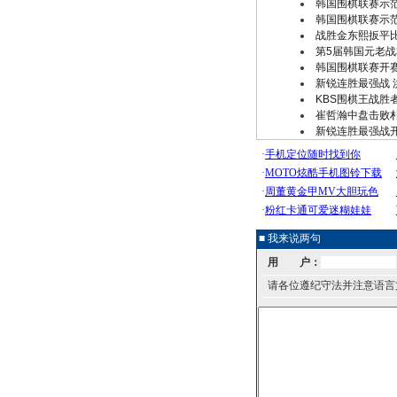
韩国围棋联赛示范
韩国围棋联赛示范
战胜金东熙扳平比
第5届韩国元老战
韩国围棋联赛开赛
新锐连胜最强战
KBS围棋王战胜
崔哲瀚中盘击败
新锐连胜最强战开
■ 我来说两句
用 户：
请各位遵纪守法并注意语言