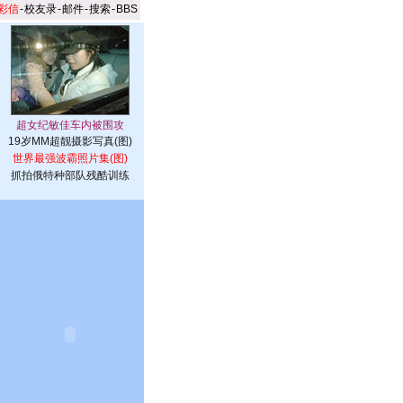
彩信
-
校友录
-
邮件
-
搜索
-
BBS
19岁MM超靓摄影写真(图)
世界最强波霸照片集(图)
抓拍俄特种部队残酷训练