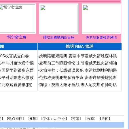
“羽宁恋”主角
维埃里猎艳的新目标
克罗地亚体模弄风情
闻
姚明-NBA-篮球
足05收官战交白卷
·
姚明陷犯规陷阱 麦蒂末节发威火箭胜森林狼
 06年与其麻木毋宁恨
·
麦蒂前三节睡眼惺忪 末节发威无愧火箭领袖
在国足学到很多东西
·
火箭主帅：低级错误频犯 幸运找到胜利钥匙
和平对话陈忠和惨败
·
范帅称姚明犯规多有争议 麦蒂详解关键抢断
北京购置爱巢(图)
·
前瞻：灰熊太阳矛盾战 湖人尼克斯名帅对话
句
】【
热点排行
】【
推荐
】【字体：
大
中
小
】【
打印
】 【
收藏
】 【
关闭
】