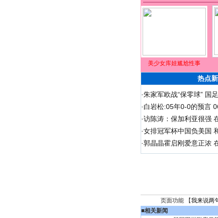
美少女库娃尴尬性事
热点新
·
朱家军欧战“保零球” 国
·
白岩松:05年0-0的预言
·
访陈涛：保加利亚很强 
·
女排冠军杯中国负美国 
·
郭晶晶霍启刚爱意正浓 在
页面功能 【
我来说两
■
相关新闻