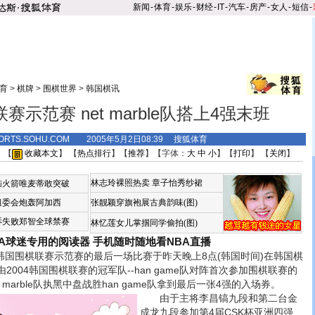
新闻
-
体育
-
娱乐
-
财经
-
IT
-
汽车
-
房产
-
女人
-
短信
-
育
>
棋牌
>
围棋世界
>
韩国棋讯
赛示范赛 net marble队搭上4强末班
ORTS.SOHU.COM 2005年5月2日08:39 搜狐体育
 【
收藏本文
】 【
热点排行
】【
推荐
】【字体：
大
中
小
】【
打印
】 【
关闭
】
林志玲裸照热卖
章子怡秀纱裙
恼火箭唯麦蒂敢突破
组委会炮轰阿加西
张靓颖穿旗袍展古典韵味(图)
诉失败郑智全球禁赛
林忆莲女儿掌掴同学偷拍(图)
BA球迷专用的阅读器
手机随时随地看NBA直播
韩国围棋联赛示范赛的最后一场比赛于昨天晚上8点(韩国时间)在韩国棋
004韩国围棋联赛的冠军队--han game队对阵首次参加围棋联赛的
net marble队执黑中盘战胜han game队拿到最后一张4强的入场券。
由于主将李昌镐九段和第二台金
成龙九段参加第4届CSK杯亚洲四强