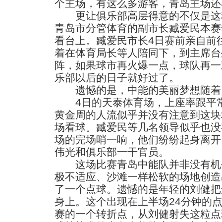
个主场，有这么多游客，青岛主场还
更让俱乐部高层得意的不仅是这种
青岛市分管体育的副市长臧爱民本赛
看台上。臧爱民市长4日赛前亲自前
着在体育局长等人陪同下，到主席台
阵，如果球市再火爆一点，球队再一
乐部以后的日子就好过了。
遗憾的是，中能的美丽梦想随着
4日的天泰体育场，上座率跟平常
黄金周的人流似乎并没有注意到这块地
场看球。臧爱民等几名领导似乎也没
场的完场哨一响，他们纷纷起身离开
伟光和俱乐部一干官员。
这场比赛青岛中能队并非没有机
极不适应、沙滩一样松软的场地创造
了一个点球。遗憾的是年轻的刘健把
身上。这个出现在上半场24分钟的
赛的一个转折点，从刘健射失这粒点