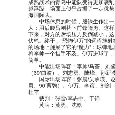
成熟战术的青岛中能队变得更加凌乱
越浮躁。场面上似乎占据了一定优势
海国际队。
中场休息的时候，殷铁生作出一
人：用后腰吕刚替下前锋隋勇。这样
下来，对方的后场压力反倒减小，这
伏笔。终于，“恐怖伊万”的远程施
的场地上施展了它的“魔力”：球弹
将李帅一个措手不及。伊万进球了，
简单。
中能出场阵容：李帅/马荃、刘俊
（69’曲波）、刘志勇、陆峰、孙新波
国际出场阵容：张晨/吴承瑛、赵作
勇、90’曹骢）、伊万、李彦、刘剑（
杜苹
裁判：张雷/李志中、于铎
黄牌：黄勇、沈晗