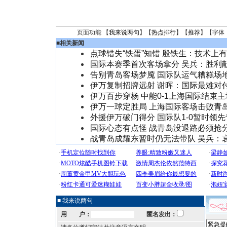
页面功能 【
我来说两句
】【
热点排行
】【
推荐
】【字体
■
相关新闻
点球错失“铁蛋”知错 殷铁生：技术上
国际本赛季首次客场拿分 吴兵：胜利
告别青岛客场梦魇 国际队运气糟糕场
伊万复制招牌远射 谢晖：国际最难对
伊万百步穿杨 中能0-1上海国际结束
伊万一球定胜局 上海国际客场击败青
外援伊万破门得分 国际队1-0暂时领
国际心态有点怪 战青岛没退路必须抢
战青岛成耀东暂时仍无法带队 吴兵：
■ 我来说两句
用 户：
匿名发出：