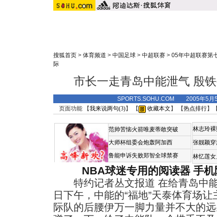
搜狐首页
>
体育频道
>
中国足球
>
中超联赛
>
05年中超联赛第
际
市长一走青岛中能泄气 殷
SPORTS.SOHU.COM 2005年5月
页面功能 【
我来说两句(
3
)
】 【
收藏本文
】 【
热点排行
】
林志玲裸
范帅苦恼火箭唯麦蒂敢突破
大师杯组委会炮轰阿加西
张靓颖穿
鲁能申诉失败郑智全球禁赛
林忆莲女
NBA球迷专用的阅读器
手机
特约记者丛文报道 在给青岛中能
日下午，中能的“福地”天泰体育场
际队的后腰伊万一脚力量并不大的远