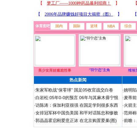
体育图吧
国内
国际
篮球
综合
NBA
“羽宁恋”主角
美少女库娃尴尬性事
维埃
热点新闻
·
朱家军欧战“保零球” 国足05收官战交白卷
·
姚明陷
·
白岩松:05年0-0的预言 06年与其麻木毋宁恨
·
麦蒂前
·
访陈涛：保加利亚很强 在国足学到很多东西
·
火箭主
·
女排冠军杯中国负美国 和平对话陈忠和惨败
·
范帅称
·
郭晶晶霍启刚爱意正浓 在北京购置爱巢(图)
·
前瞻：