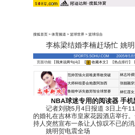
搜狐首页
>
体育频道
>
篮球世界
>
篮球综合
李栋梁结婚李楠赶场忙 姚
SPORTS.SOHU.COM 2005年5
页面功能 【
我来说两句(
4
)
】 【
收藏本文
】 【
热点排行
】
林志玲裸
范帅苦恼火箭唯麦蒂敢突破
大师杯组委会炮轰阿加西
张靓颖穿
鲁能申诉失败郑智全球禁赛
林忆莲女
NBA球迷专用的阅读器
手机
记者刘骁5月4日报道 3日上午1
的婚礼在吉林市皇家花园酒店举行。
持人突然宣布一条让人惊叹不已的消
姚明贺电震全场