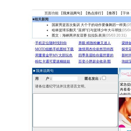
页面功能 【
我来说两句
】【
热点排行
】【
推荐
】【字体
■
相关新闻
国家男篮首次集训 大个子的动作要像舞蹈一样美
(0
哈林篮球乐翻天 “巫师”们与篮球少年大斗球技
(05/0
图文：海峡两岸友谊赛 拉拉队表演
(05/03 20:31)
■ 我来说两句
用 户：
匿名发出：
请各位遵纪守法并注意语言文明。