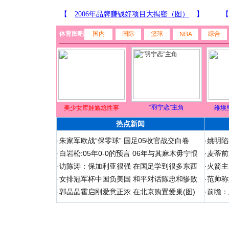
体育图吧
国内
国际
篮球
综合
NBA
“羽宁恋”主角
美少女库娃尴尬性事
维埃
热点新闻
·
朱家军欧战“保零球” 国足05收官战交白卷
·
姚明陷
·
白岩松:05年0-0的预言 06年与其麻木毋宁恨
·
麦蒂前
·
访陈涛：保加利亚很强 在国足学到很多东西
·
火箭主
·
女排冠军杯中国负美国 和平对话陈忠和惨败
·
范帅称
·
郭晶晶霍启刚爱意正浓 在北京购置爱巢(图)
·
前瞻：