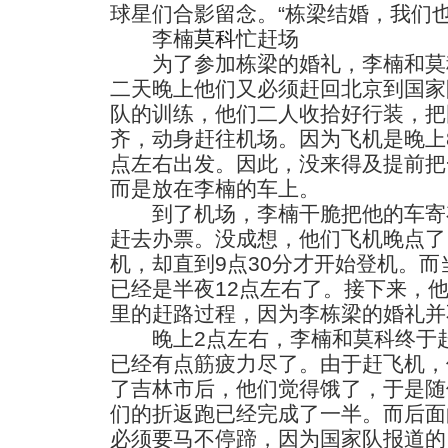
球星们合影留念。“栋梁结婚，我们
李楠
莫科
忙赶场
为了参加栋梁的婚礼，李楠和莫科
二天晚上他们又必须赶回北京到国家
队的训练，他们二人收拾好行装，把
齐，动身赶往机场。因为飞机是晚上8
点左右出发。因此，没来得及提前把
而是放在李楠的车上。
到了机场，李楠干脆把他的车寄
赶去办票。没成想，他们飞机晚点了
机，却直到9点30分才开始登机。
已经是半夜12点左右了。接下来，他
里的赶路过程，因为李栋梁的婚礼并
晚上2点左右，李楠和莫科终于赶
已经有点筋疲力尽了。由于赶飞机，
了吉林市后，他们觉得饿了，于是随
们的折返跑已经完成了一半。而后面
必须要马不停蹄，因为国家队报道的