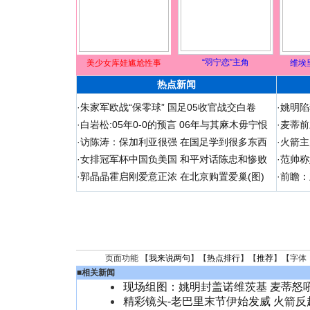
“羽宁恋”主角
美少女库娃尴尬性事
维埃
热点新闻
·
朱家军欧战“保零球” 国足05收官战交白卷
·
姚明陷
·
白岩松:05年0-0的预言 06年与其麻木毋宁恨
·
麦蒂前
·
访陈涛：保加利亚很强 在国足学到很多东西
·
火箭主
·
女排冠军杯中国负美国 和平对话陈忠和惨败
·
范帅称
·
郭晶晶霍启刚爱意正浓 在北京购置爱巢(图)
·
前瞻：
页面功能 【
我来说两句
】【
热点排行
】【
推荐
】【字体
■
相关新闻
现场组图：姚明封盖诺维茨基 麦蒂怒
精彩镜头-老巴里末节伊始发威 火箭反