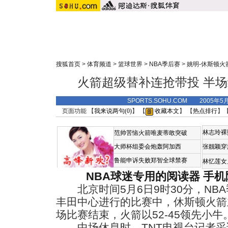
搜狐首页
>
体育频道
>
篮球世界
>
NBA季后赛
>
姚明-休斯顿火
火箭超级替补连抢带投 半
SPORTS.SOHU.COM 2005年5
页面功能 【
我来说两句(
0
)
】 【
收藏本文
】 【
热点排行
】
林志玲裸
范帅苦恼火箭唯麦蒂敢突破
大师杯组委会炮轰阿加西
张靓颖穿
鲁能申诉失败郑智全球禁赛
林忆莲女
NBA球迷专用的阅读器
手机
北京时间5月6日9时30分，NB
丰田中心进行的比赛中，休斯顿火箭
场比赛结束，火箭以52-45领先小
中场休息时，TNT电视台记者采