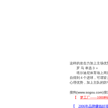
这样的攻击力加上主场优
罗 马 单选３＋
塔尔迪尼体育场上周日上
自得到４个进球，可谓皆
心理优势，加上主队的防
搜狗(
www.sogou.com
)搜