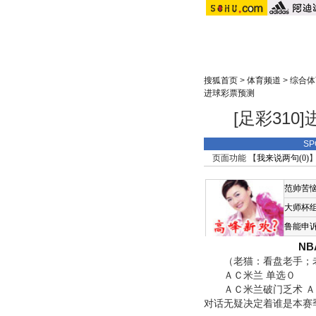
搜狐首页
>
体育频道
>
综合体
进球彩票预测
[足彩310
SP
页面功能 【
我来说两句(
0
)
】
范帅苦
大师杯
鲁能申
N
（老猫：看盘老手；老
ＡＣ米兰 单选０
ＡＣ米兰破门乏术 ＡＣ
对话无疑决定着谁是本赛