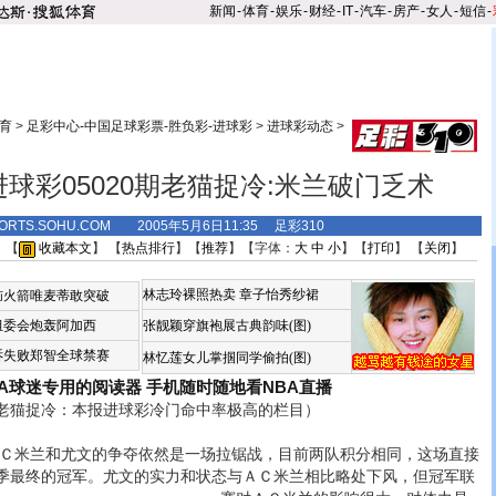
新闻
-
体育
-
娱乐
-
财经
-
IT
-
汽车
-
房产
-
女人
-
短信
-
育
>
足彩中心-中国足球彩票-胜负彩-进球彩
>
进球彩动态
>
]进球彩05020期老猫捉冷:米兰破门乏术
ORTS.SOHU.COM 2005年5月6日11:35 足彩310
 【
收藏本文
】 【
热点排行
】【
推荐
】【字体：
大
中
小
】【
打印
】 【
关闭
】
林志玲裸照热卖
章子怡秀纱裙
恼火箭唯麦蒂敢突破
组委会炮轰阿加西
张靓颖穿旗袍展古典韵味(图)
诉失败郑智全球禁赛
林忆莲女儿掌掴同学偷拍(图)
BA球迷专用的阅读器
手机随时随地看NBA直播
猫捉冷：本报进球彩冷门命中率极高的栏目）
米兰和尤文的争夺依然是一场拉锯战，目前两队积分相同，这场直接
季最终的冠军。
尤文的实力和状态与ＡＣ米兰相比略处下风，但冠军联