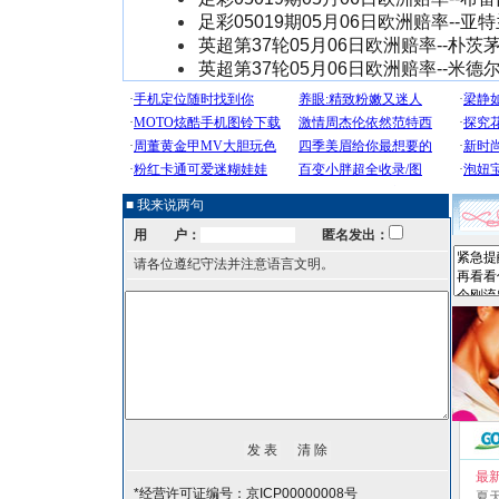
足彩05019期05月06日欧洲赔率--亚
英超第37轮05月06日欧洲赔率--朴茨
英超第37轮05月06日欧洲赔率--米德尔
■ 我来说两句
用 户：
匿名发出：
请各位遵纪守法并注意语言文明。
最
*经营许可证编号：京ICP00000008号
夏