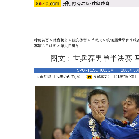
搜狐首页
>
体育频道
>
综合体育
>
乒乓球
>
第48届世界乒乓球
赛第六日组图
>
第六日男单
图文：世乒赛男单半决赛 
SPORTS.SOHU.COM 2005年5
页面功能 【
我来说两句(
0
)
】 【
收藏本文
】 【
我要“揪”错
】