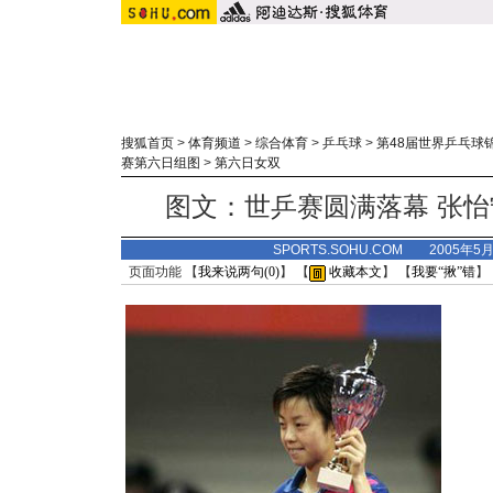
搜狐首页
>
体育频道
>
综合体育
>
乒乓球
>
第48届世界乒乓球
赛第六日组图
>
第六日女双
图文：世乒赛圆满落幕 张
SPORTS.SOHU.COM 2005年5
页面功能 【
我来说两句(
0
)
】 【
收藏本文
】 【
我要“揪”错
】