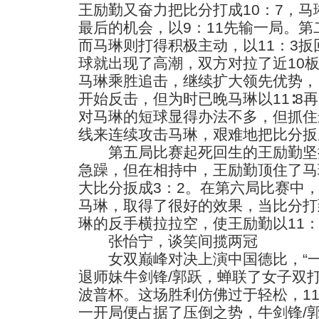
王励勤又奋力把比分打成10：7，马
最后的机会，以9：11先输一局。
而马琳则打得积极主动，以11：3
球就出现了高潮，双方对拉了近10
马琳乘胜追击，继续扩大领先优势，
开始反击，但为时已晚马琳以11∶8
对马琳的短球显得办法不多，但抓住
线来连续攻击马琳，艰难地把比分扳成
第五局比赛起死回生的王励勤坚
急躁，但在相持中，王励勤顶住了马
大比分扳成3：2。在第六局比赛中
马琳，取得了很好的效果，当比分打
琳的反手横拉拉空，使王励勤以11：
张怡宁，谈笑间揽两冠
女双巅峰对决上演中国德比，“一姐
退师妹牛剑锋/郭跃，蝉联了女子双
波普杯。这场胜利仿佛过于轻松，11：
一开局便占据了压倒之势，牛剑锋/郭