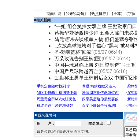
页面功能 【
我来说两句
】【
热点排行
】【
推荐
】【字体
■
相关新闻
“一姐”组合笑捧女双金牌 王励勤家门
蔡振华赞扬激情少帅 五金又临门未必
陆元避讳去谈领军人物 但仍盛猛夸张
1次放高球摧垮对手信心 “黑马”被马琳
圣-勃莱德杯“回家”
(05/07 06:44)
万朵玫瑰告别王楠(图)
(05/07 06:44)
中国乒球君临上海 刘国梁制造“马王”时
中国乒乓球跨越百金
(05/07 06:16)
励勤称王男单王楠封后女双 中国军团
■ 我来说两句
用 户：
匿名发出：
请各位遵纪守法并注意语言文明。