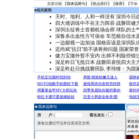
页面功能 【
我来说两句
】【
热点排行
】【
推荐
】【字体
■
相关新闻
天时、地利、人和一样没有 深圳今日
四大佬训练中不在主力阵容 战磐田健
深圳出征将士首都机场会师 球队的士
深鲁杀出血性方可保命 车范根自信水
一边鄙视一边加油 国格应该是深圳队
迟尚斌“抗日”前不谈将帅问题 国家荣
健力宝攘外暂不安内 出师不利险些错
深足昨日飞抵日本 战磐田喜悦四大主
深足昨赴日挑战磐田队 李玮锋：为国
■ 我来说两句
用 户：
匿名发出：
请各位遵纪守法并注意语言文明。