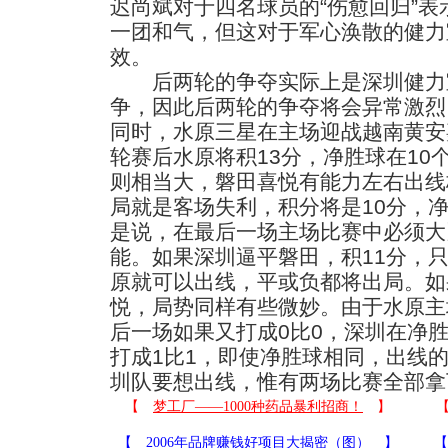
迟尚斌对于四名球员的“伤愈回归”
一团和气，但这对于军心涣散的健力
效。
后两轮的争夺实际上是深圳健力
争，因此后两轮的争夺将会异常激烈
同时，水原三星在主场迎战越南黄安
轮赛后水原将积13分，净胜球在10
则相当大，磐田喜悦有能力左右出线
局就是客场失利，积分将是10分，净
是说，在最后一场主场比赛中必须大
能。如果深圳逼平磐田，积11分，
原就可以出线，平或负都将出局。如
悦，局势同样有些微妙。由于水原主
后一场如果又打成0比0，深圳在净
打成1比1，即使净胜球相同，出线
圳队要想出线，惟有两场比赛全部拿