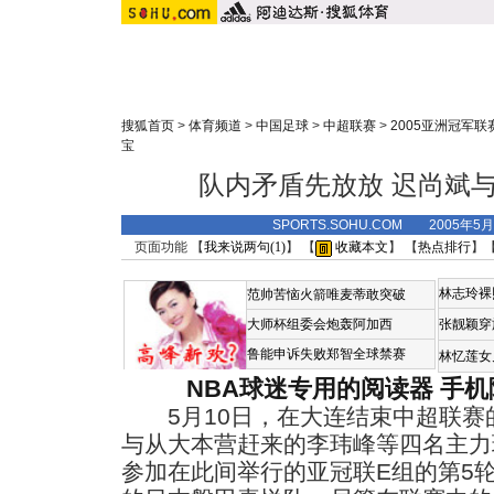
搜狐首页
>
体育频道
>
中国足球
>
中超联赛
>
2005亚洲冠军联
宝
队内矛盾先放放 迟尚斌与
SPORTS.SOHU.COM 2005年5
页面功能 【
我来说两句(
1
)
】 【
收藏本文
】 【
热点排行
】
林志玲裸
范帅苦恼火箭唯麦蒂敢突破
大师杯组委会炮轰阿加西
张靓颖穿
鲁能申诉失败郑智全球禁赛
林忆莲女
NBA球迷专用的阅读器
手机
5月10日，在大连结束中超联赛
与从大本营赶来的李玮峰等四名主力
参加在此间举行的亚冠联E组的第5