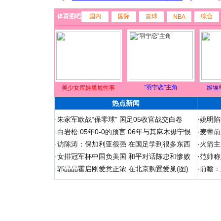
体育图吧
国内
国际
篮球
综合
NBA
“羽宁恋”主角
美少女库娃尴尬性事
维埃
热点新闻
·
朱家军欧战“保零球” 国足05收官战交白卷
·
姚明陷
·
白岩松:05年0-0的预言 06年与其麻木毋宁恨
·
麦蒂前
·
访陈涛：保加利亚很强 在国足学到很多东西
·
火箭主
·
女排冠军杯中国负美国 和平对话陈忠和惨败
·
范帅称
·
郭晶晶霍启刚爱意正浓 在北京购置爱巢(图)
·
前瞻：