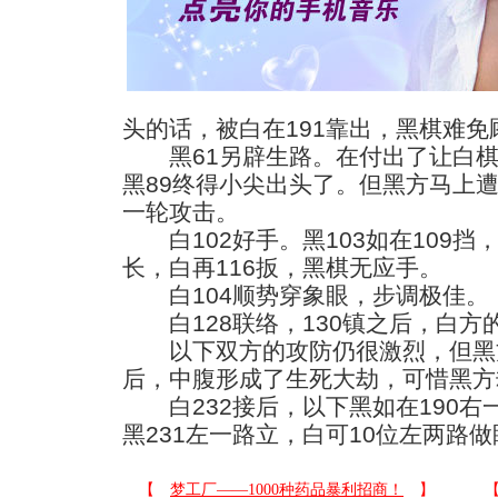
头的话，被白在191靠出，黑棋难免
黑61另辟生路。在付出了让白棋
黑89终得小尖出头了。但黑方马上遭
一轮攻击。
白102好手。黑103如在109挡，
长，白再116扳，黑棋无应手。
白104顺势穿象眼，步调极佳。
白128联络，130镇之后，白方
以下双方的攻防仍很激烈，但黑方
后，中腹形成了生死大劫，可惜黑方
白232接后，以下黑如在190右一
黑231左一路立，白可10位左两路