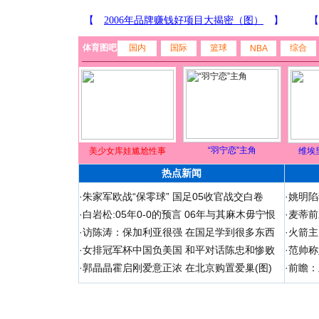
体育图吧
国内
国际
篮球
综合
NBA
“羽宁恋”主角
美少女库娃尴尬性事
维埃
热点新闻
·
朱家军欧战“保零球” 国足05收官战交白卷
·
姚明陷
·
白岩松:05年0-0的预言 06年与其麻木毋宁恨
·
麦蒂前
·
访陈涛：保加利亚很强 在国足学到很多东西
·
火箭主
·
女排冠军杯中国负美国 和平对话陈忠和惨败
·
范帅称
·
郭晶晶霍启刚爱意正浓 在北京购置爱巢(图)
·
前瞻：