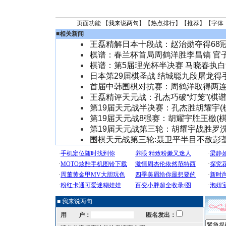
页面功能 【
我来说两句
】【
热点排行
】【
推荐
】【字体
■
相关新闻
王磊精解日本十段战：赵治勋夺得68冠
棋谱：春兰杯首局周鹤洋胜李昌镐 官
棋谱：第5届理光杯半决赛 马晓春执
日本第29届棋圣战 结城聪九段屠龙得手
首届中韩围棋对抗赛：周鹤洋取得两连胜
王磊精评天元战：孔杰巧破“灯笼”(棋谱
第19届天元战半决赛：孔杰胜胡耀宇(
第19届天元战8强赛：胡耀宇胜王檄(棋
第19届天元战第三轮：胡耀宇战胜罗洗
围棋天元战第三轮:聂卫平半目不敌彭荃
■ 我来说两句
用 户：
匿名发出：