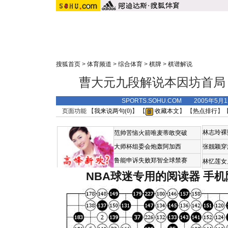
搜狐首页
>
体育频道
>
综合体育
>
棋牌
>
棋谱解说
曹大元九段解说本因坊首局
SPORTS.SOHU.COM 2005年5月
页面功能 【
我来说两句(
0
)
】 【
收藏本文
】 【
热点排行
】
林志玲裸
范帅苦恼火箭唯麦蒂敢突破
大师杯组委会炮轰阿加西
张靓颖穿
鲁能申诉失败郑智全球禁赛
林忆莲女
NBA球迷专用的阅读器
手机