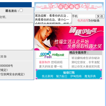
匿名发出：
手机
文明。
包月自写
5分钱/条
精品专题推荐：
谁说赚钱难告诉你秘诀
最新制作
想唱就唱
测IQ交朋友，非常速配
000008号
夏天的味道
哪一站
就让你笑火暴搞笑到底
理规定》
短信订阅
护互联网安全的规定》
焦点新闻
魅力贴士
伊甸指南
魔鬼辞典