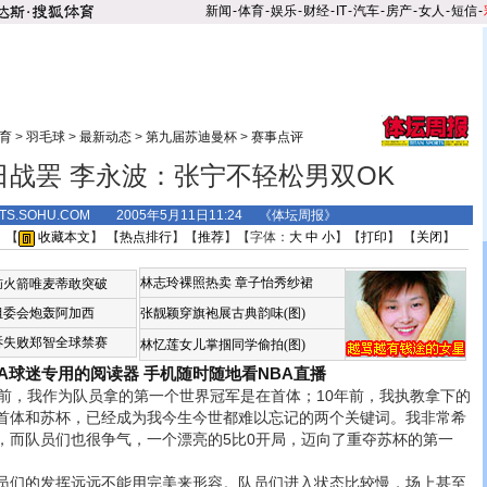
新闻
-
体育
-
娱乐
-
财经
-
IT
-
汽车
-
房产
-
女人
-
短信
-
育
>
羽毛球
>
最新动态
>
第九届苏迪曼杯
>
赛事点评
日战罢 李永波：张宁不轻松男双OK
RTS.SOHU.COM 2005年5月11日11:24 《体坛周报》
 【
收藏本文
】 【
热点排行
】【
推荐
】【字体：
大
中
小
】【
打印
】 【
关闭
】
林志玲裸照热卖
章子怡秀纱裙
恼火箭唯麦蒂敢突破
组委会炮轰阿加西
张靓颖穿旗袍展古典韵味(图)
诉失败郑智全球禁赛
林忆莲女儿掌掴同学偷拍(图)
BA球迷专用的阅读器
手机随时随地看NBA直播
，我作为队员拿的第一个世界冠军是在首体；10年前，我执教拿下的
首体和苏杯，已经成为我今生今世都难以忘记的两个关键词。我非常希
，而队员们也很争气，一个漂亮的5比0开局，迈向了重夺苏杯的第一
们的发挥远远不能用完美来形容。
队员们进入状态比较慢，场上甚至