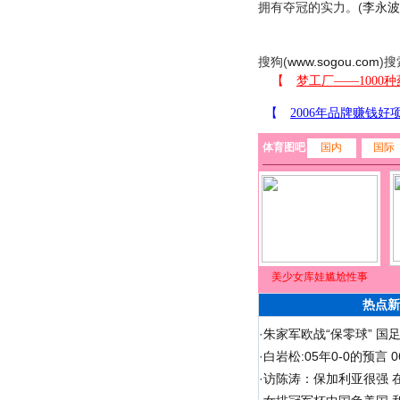
拥有夺冠的实力。(
李永波
搜狗(
www.sogou.com
)搜
体育图吧
国内
国际
美少女库娃尴尬性事
热点新
·
朱家军欧战“保零球” 国
·
白岩松:05年0-0的预言
·
访陈涛：保加利亚很强 