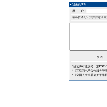
■ 我来说两句
用 户：
请各位遵纪守法并注意语言
*经营许可证编号：京ICP00
*《互联网电子公告服务管
*《全国人大常委会关于维