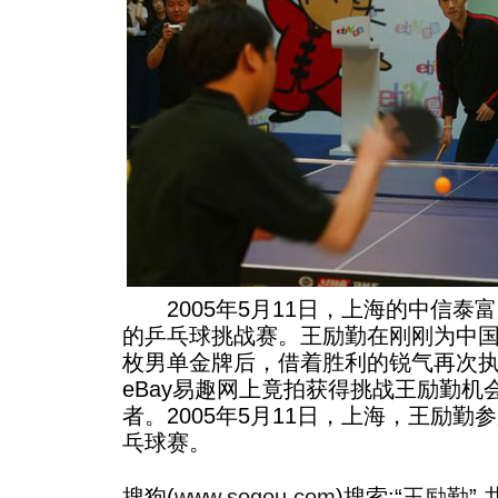
2005年5月11日，上海的中信泰
的乒乓球挑战赛。王励勤在刚刚为中国
枚男单金牌后，借着胜利的锐气再次
eBay易趣网上竟拍获得挑战王励勤
者。2005年5月11日，上海，王励
乓球赛。
搜狗(
www.sogou.com
)搜索:“
王励勤
”