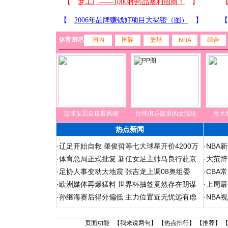
体育图吧
国内
国际
篮球
综合
NBA
篮球宝贝自摸显风骚
台球俱乐部里的女陪练
意大
热点新闻
·
辽足开始自救 肇俊哲等七大球星开价4200万
·
NBA
·
体育总局正式批复 新任女足主帅马良行赴京
·
大范辞
·
足协人事变动大地震 张吉龙上调08奥组委
·
CBA
·
欧洲媒体再爆猛料 世界杯抽签竟然存在阴谋
·
上周最
·
孙继海赛后得分偏低 主力位置近无忧远有虑
·
NBA
页面功能 【
我来说两句
】 【
热点排行
】 【
推荐
】 