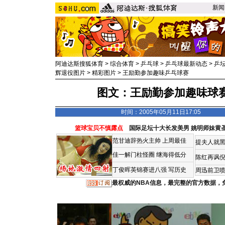
新闻
阿迪达斯搜狐体育
>
综合体育
>
乒乓球
>
乒乓球最新动态
>
乒
辉退役图片
>
精彩图片
>
王励勤参加趣味乒乓球赛
图文：王励勤参加趣味球赛
时间：2005年05月11日17:05
篮球宝贝不慎露点
国际足坛十大长发美男
姚明师妹黄
范甘迪辞热火主帅
上周最佳
提夫人就黑
佳一解门柱怪圈
继海得低分
陈红再讽
丁俊晖英锦赛进八强 写历史
周迅前卫喷
最权威的NBA信息，最完整的官方数据，