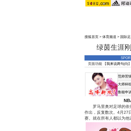
搜狐首页
>
体育频道
>
国际足
绿茵生涯刚
SPO
页面功能 【
我来说两句(
0
)
】
范帅苦
大师杯
鲁能申
N
罗马里奥对足球的依依
作出，反复数次。4月2
赛。就在所有人都以为他