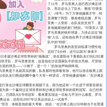
了11号，罗马里奥入选巴西沙滩足球
队，而且还当上了队长。教练“印第安
人”（绰号）为了方便他施展才华，特
意调整了阵型，整条锋线后撤，罗马
里奥一人突前，在队友的支持下，更
多地施展他的射门绝技。“印第安人”是
罗马里奥的铁杆球迷，力排众议拉“独
狼”入伍，还给他在男子沙滩足球国家
队中的“特权”。
罗马里奥的首堂训练课习惯性地
迟到了5分钟，还可以因为“身体不
8日本届沙滩足球世界杯的“揭幕战”，坐在遮阳伞下看着队友们9比2狂屠
阵西班牙队，罗马里奥首发，这是他在沙足国家队中的首次亮相。尽管他
欢迎的球员——“小矮子，进一个！”的加油声响彻终场。
里奥是个名副其实的腕，队友都对他恭敬有加，他可以坐在板凳上跟
站在队友们围成的圈中像个大哥一样讲话，尽管他谦虚地称：“在沙滩足
打算在沙滩足球圈里长期踢下去，因为他还有一个比进千球更容易实
成为第一个赢得过足球世界杯和沙滩足球世界杯的双料冠军。在已经举
杯上，巴西队9次夺得冠军，看来要实现这一目标几乎没什么难度。罗马
京奥运会，还想在2007年泛美运动会上一试身手。
”而言，体能是他的最大考验，他说：“在沙滩上跑12分钟相当于在普通