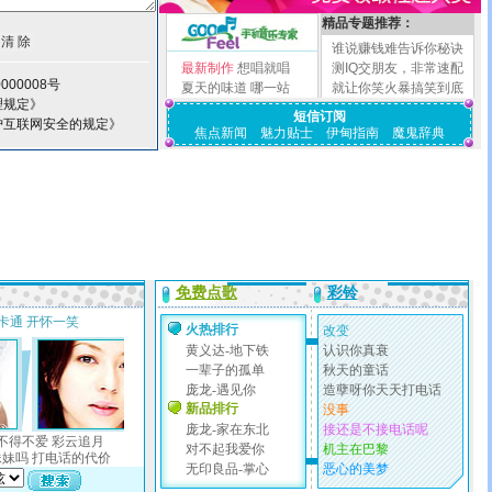
精品专题推荐：
谁说赚钱难告诉你秘诀
最新制作
想唱就唱
测IQ交朋友，非常速配
000008号
夏天的味道
哪一站
就让你笑火暴搞笑到底
理规定》
短信订阅
护互联网安全的规定》
焦点新闻
魅力贴士
伊甸指南
魔鬼辞典