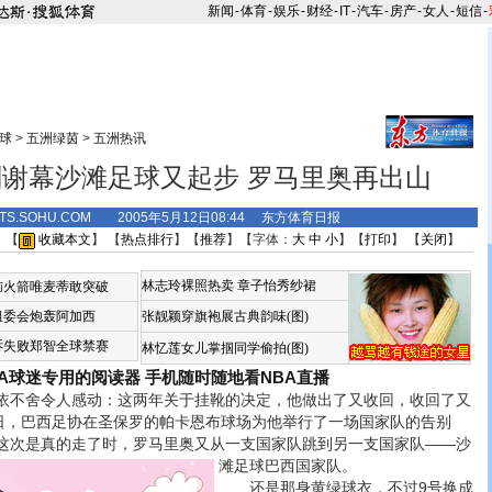
新闻
-
体育
-
娱乐
-
财经
-
IT
-
汽车
-
房产
-
女人
-
短信
-
球
>
五洲绿茵
>
五洲热讯
谢幕沙滩足球又起步 罗马里奥再出山
RTS.SOHU.COM 2005年5月12日08:44 东方体育日报
 【
收藏本文
】 【
热点排行
】【
推荐
】【字体：
大
中
小
】【
打印
】 【
关闭
】
林志玲裸照热卖
章子怡秀纱裙
恼火箭唯麦蒂敢突破
组委会炮轰阿加西
张靓颖穿旗袍展古典韵味(图)
诉失败郑智全球禁赛
林忆莲女儿掌掴同学偷拍(图)
BA球迷专用的阅读器
手机随时随地看NBA直播
不舍令人感动：这两年关于挂靴的决定，他做出了又收回，收回了又
7日，巴西足协在圣保罗的帕卡恩布球场为他举行了一场国家队的告别
这次是真的走了时，罗马里奥又从一支国家队跳到另一支国家队——沙
滩足球巴西国家队。
还是那身黄绿球衣，不过9号换成