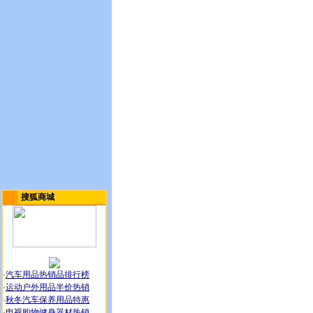
搜狐商城
·
汽车用品热销品排行榜
·
运动户外用品半价热销
·
秋冬汽车保养用品特惠
·
电视购物健身器材热销