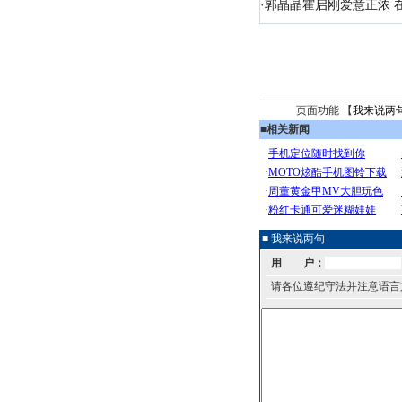
·
郭晶晶霍启刚爱意正浓 在
页面功能 【
我来说两
■
相关新闻
■ 我来说两句
用 户：
请各位遵纪守法并注意语言