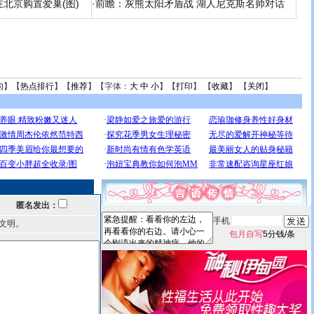
北京购置爱巢(图)
·
前瞻：灰熊太阳矛盾战 湖人尼克斯名帅对话
句
】【
热点排行
】【
推荐
】【字体：
大
中
小
】【
打印
】 【
收藏
】 【
关闭
】
匿名发出：
手机
文明。
包月自写
5分钱/条