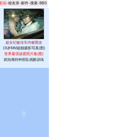
彩信
-
校友录
-
邮件
-
搜索
-
BBS
19岁MM超靓摄影写真(图)
世界最强波霸照片集(图)
抓拍俄特种部队残酷训练