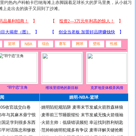
在里约热内卢科帕卡巴纳海滩上赤脚踢着足球长大的罗马里奥，从小就习
滩上走出去的孩子又回到了沙滩。
篮球
综合
赛车
网球
壁纸
性感
NBA
“羽宁恋”主角
维埃里猎艳的新目标
克罗地亚体模弄风情
闻
姚明-NBA-篮球
足05收官战交白卷
·
姚明陷犯规陷阱 麦蒂末节发威火箭胜森林狼
 06年与其麻木毋宁恨
·
麦蒂前三节睡眼惺忪 末节发威无愧火箭领袖
在国足学到很多东西
·
火箭主帅：低级错误频犯 幸运找到胜利钥匙
和平对话陈忠和惨败
·
范帅称姚明犯规多有争议 麦蒂详解关键抢断