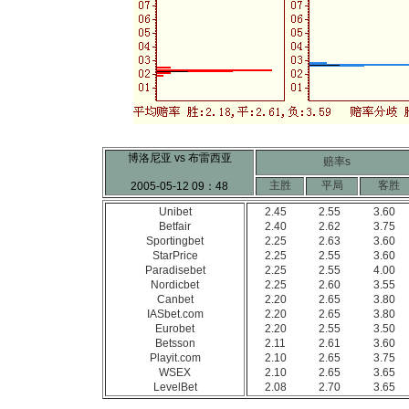
博洛尼亚 vs 布雷西亚
赔率s
主胜
平局
客胜
2005-05-12 09：48
Unibet
2.45
2.55
3.60
Betfair
2.40
2.62
3.75
Sportingbet
2.25
2.63
3.60
StarPrice
2.25
2.55
3.60
Paradisebet
2.25
2.55
4.00
Nordicbet
2.25
2.60
3.55
Canbet
2.20
2.65
3.80
IASbet.com
2.20
2.65
3.80
Eurobet
2.20
2.55
3.50
Betsson
2.11
2.61
3.60
Playit.com
2.10
2.65
3.75
WSEX
2.10
2.65
3.65
LevelBet
2.08
2.70
3.65