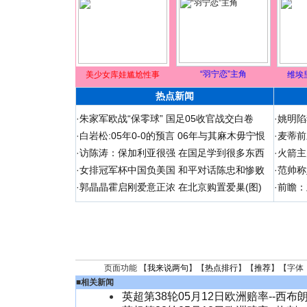
“羽宁恋”主角
美少女库娃尴尬性事
维埃
热点新闻
·
朱家军欧战“保零球” 国足05收官战交白卷
·
姚明陷
·
白岩松:05年0-0的预言 06年与其麻木毋宁恨
·
麦蒂前
·
访陈涛：保加利亚很强 在国足学到很多东西
·
火箭主
·
女排冠军杯中国负美国 和平对话陈忠和惨败
·
范帅称
·
郭晶晶霍启刚爱意正浓 在北京购置爱巢(图)
·
前瞻：
页面功能 【
我来说两句
】【
热点排行
】【
推荐
】【字体
■
相关新闻
英超第38轮05月12日欧洲赔率--西布