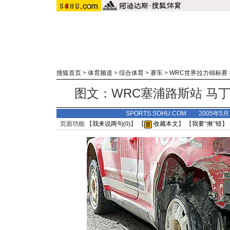
搜狐首页
>
体育频道
>
综合体育
>
赛车
>
WRC世界拉力锦标赛
图文：WRC塞浦路斯站 马
SPORTS.SOHU.COM 2005年5
页面功能 【
我来说两句(
0
)
】 【
收藏本文
】 【
我要“揪”错
】