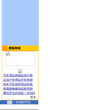
搜狐商城
·
汽车用品热销品排行榜
·
运动户外用品半价热销
·
秋冬汽车保养用品特惠
·
电视购物健身器材热销
·
摩托罗拉对讲机一对360
更多...
-- 给编辑写信