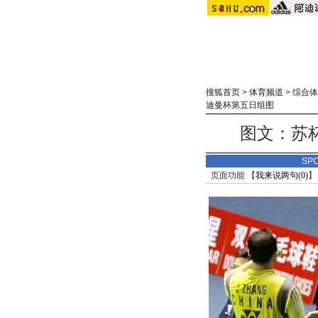
搜狐首页
>
体育频道
>
综合体
迪曼杯第五日组图
图文：苏
SP
页面功能 【
我来说两句(
0
)
】