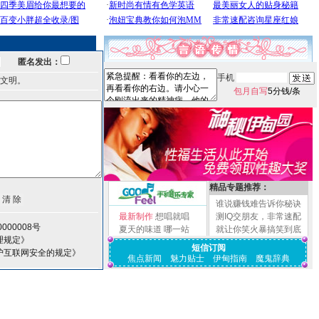
匿名发出：
手机
文明。
包月自写
5分钱/条
精品专题推荐：
谁说赚钱难告诉你秘诀
最新制作
想唱就唱
测IQ交朋友，非常速配
000008号
夏天的味道
哪一站
就让你笑火暴搞笑到底
理规定》
短信订阅
护互联网安全的规定》
焦点新闻
魅力贴士
伊甸指南
魔鬼辞典