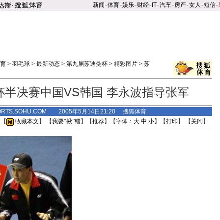
新闻
-
体育
-
娱乐
-
财经
-
IT
-
汽车
-
房产
-
女人
-
短信
-
育
>
羽毛球
>
最新动态
>
第九届苏迪曼杯
>
精彩图片
>
苏
杯半决赛中国VS韩国 李永波指导张军
ORTS.SOHU.COM 2005年5月14日21:20 搜狐体育
 【
收藏本文
】 【
我要“揪”错
】【
推荐
】【字体：
大
中
小
】【
打印
】 【
关闭
】