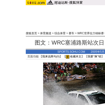
搜狐首页
>
体育频道
>
综合体育
>
赛车
>
WRC世界拉力锦标赛
图文：WRC塞浦路斯站次日 
SPORTS.SOHU.COM 2005年5
页面功能 【
我来说两句(
0
)
】 【
收藏本文
】 【
我要“揪”错
】