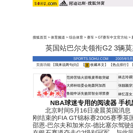
搜狐首页
>
体育频道
>
综合体育
>
赛车
>
GT赛车中文官方站
>
英国站巴尔夫领衔G2 3辆
SPORTS.SOHU.COM 2005年5
页面功能 【
我来说两句(
0
)
】 【
收藏本文
】 【
热点排行
】
林志玲裸
范帅苦恼火箭唯麦蒂敢突破
大师杯组委会炮轰阿加西
张靓颖穿
鲁能申诉失败郑智全球禁赛
林忆莲女
NBA球迷专用的阅读器
手机
北京时间5月16日凌晨英国消息
刚结束的FIA GT锦标赛2005赛
邵恩-巴尔夫和加米尔-德比塞尔驾驶的
在银石赛道夺走G2级别冠军。
与此同