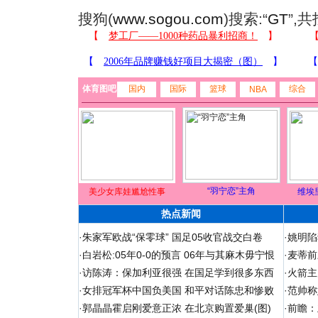
搜狗(
www.sogou.com
)搜索:“
GT
”,
体育图吧
国内
国际
篮球
综合
NBA
“羽宁恋”主角
美少女库娃尴尬性事
维埃
热点新闻
·
朱家军欧战“保零球” 国足05收官战交白卷
·
姚明陷
·
白岩松:05年0-0的预言 06年与其麻木毋宁恨
·
麦蒂前
·
访陈涛：保加利亚很强 在国足学到很多东西
·
火箭主
·
女排冠军杯中国负美国 和平对话陈忠和惨败
·
范帅称
·
郭晶晶霍启刚爱意正浓 在北京购置爱巢(图)
·
前瞻：