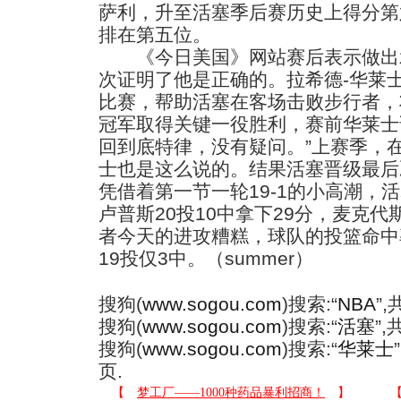
萨利，升至活塞季后赛历史上得分第六
排在第五位。
《今日美国》网站赛后表示做出承
次证明了他是正确的。拉希德-华莱
比赛，帮助活塞在客场击败步行者，
冠军取得关键一役胜利，赛前华莱士说
回到底特律，没有疑问。”上赛季，
士也是这么说的。结果活塞晋级最后
凭借着第一节一轮19-1的小高潮，
卢普斯20投10中拿下29分，麦克代
者今天的进攻糟糕，球队的投篮命中
19投仅3中。（summer）
搜狗(
www.sogou.com
)搜索:“
NBA
”
搜狗(
www.sogou.com
)搜索:“
活塞
”
搜狗(
www.sogou.com
)搜索:“
华莱士
页.