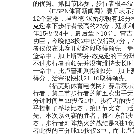
的优势。第四节比赛，步行者根本没
《ESPN体育新闻网》赛后表示
12个篮板，理查德-
汉密尔顿
有13分
克逊
拿下步行者最高的23分，廷斯利
佳15投仅4中，最后拿下10分。
雷吉
功臣，今晚他6投2中仅仅得到7分，
者仅仅在比赛开始阶段取得领先，凭
篮命中，加上斯蒂芬-杰克逊的三分球
不过步行者的领先并没有维持太长时
一命中，比卢普斯则得到9分，加上
得分，活塞很快以21-10取得领先。
《福克斯体育电视网》赛后表示第一
行者，第二节步行者的前五次出手无
分钟时间里19投仅1中。步行者的
乎控制了整场比赛，第四节比赛，活
先。本次系列赛的胜者，将在东部决
赛，步行者对阵热火的战绩是3胜1负
者此役的三分球19投仅3中，而比卢