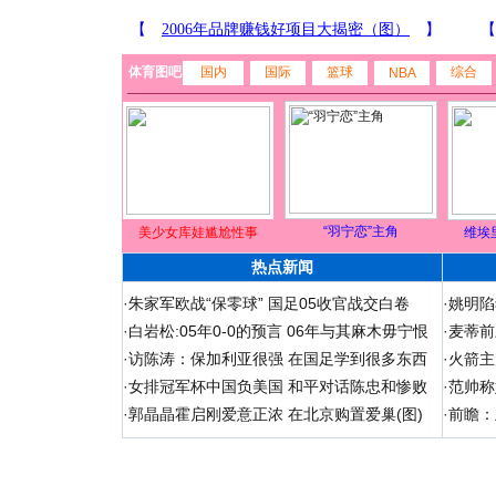
体育图吧
国内
国际
篮球
综合
NBA
“羽宁恋”主角
美少女库娃尴尬性事
维埃
热点新闻
·
朱家军欧战“保零球” 国足05收官战交白卷
·
姚明陷
·
白岩松:05年0-0的预言 06年与其麻木毋宁恨
·
麦蒂前
·
访陈涛：保加利亚很强 在国足学到很多东西
·
火箭主
·
女排冠军杯中国负美国 和平对话陈忠和惨败
·
范帅称
·
郭晶晶霍启刚爱意正浓 在北京购置爱巢(图)
·
前瞻：