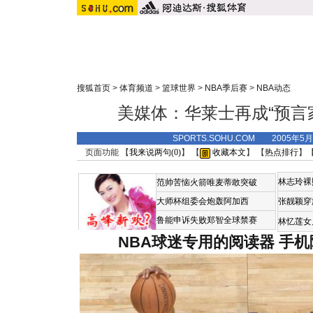
搜狐首页
>
体育频道
>
篮球世界
>
NBA季后赛
>
NBA动态
美媒体：华莱士再成“预言
SPORTS.SOHU.COM 2005年5
页面功能 【
我来说两句(
0
)
】 【
收藏本文
】 【
热点排行
】
林志玲裸
范帅苦恼火箭唯麦蒂敢突破
大师杯组委会炮轰阿加西
张靓颖穿
鲁能申诉失败郑智全球禁赛
林忆莲女
NBA球迷专用的阅读器
手机