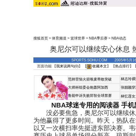
搜狐首页
>
体育频道
>
篮球世界
>
NBA季后赛
>
NBA动态
奥尼尔可以继续安心休息 
SPORTS.SOHU.COM 2005年5月
页面功能 【
我来说两句(
0
)
】 【
收藏本文
】 【
热点排行
】
林志玲裸
范帅苦恼火箭唯麦蒂敢突破
大师杯组委会炮轰阿加西
张靓颖穿
鲁能申诉失败郑智全球禁赛
林忆莲女
NBA球迷专用的阅读器
手机
没必要焦急，奥尼尔可以继续休息
为他赢得了更多时间。昨天，热队在华
以又一次横扫率先挺进东部决赛。韦
赛历史上球员单场得分新高，琼斯则