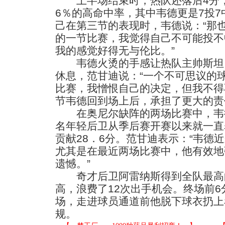
上半场结束时，热队还落后4分，
6％的高命中率，其中韦德更是7投7
己在第三节的表现时，韦德说：“那
的一节比赛，我觉得自己不可能投不
我的感觉好得无与伦比。”
韦德火烫的手感让热队主帅斯坦·
休息，范甘迪说：“一个不可思议的
比赛，我憎恨自己的决定，但我不得
节韦德回到场上后，承担了更大的责
在奥尼尔缺阵的两场比赛中，韦德
名年轻后卫从季后赛开赛以来就一直
贡献28．6分。范甘迪表示：“韦德
尤其是在最近两场比赛中，他有效地
遗憾。”
奇才后卫阿雷纳斯得到全队最高的
高，浪费了12次出手机会。终场前
场，走进球员通道前他脱下球衣扔上
规。