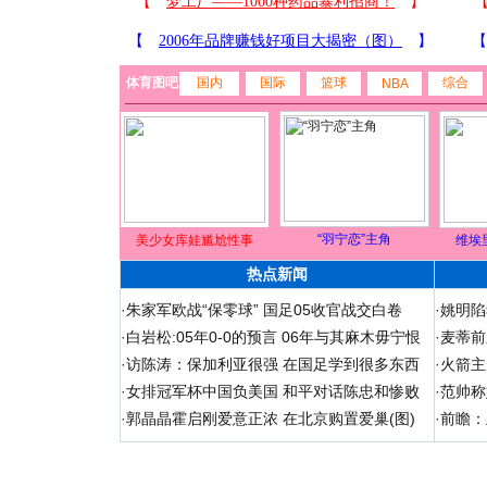
体育图吧
国内
国际
篮球
综合
NBA
“羽宁恋”主角
美少女库娃尴尬性事
维埃
热点新闻
·
朱家军欧战“保零球” 国足05收官战交白卷
·
姚明陷
·
白岩松:05年0-0的预言 06年与其麻木毋宁恨
·
麦蒂前
·
访陈涛：保加利亚很强 在国足学到很多东西
·
火箭主
·
女排冠军杯中国负美国 和平对话陈忠和惨败
·
范帅称
·
郭晶晶霍启刚爱意正浓 在北京购置爱巢(图)
·
前瞻：