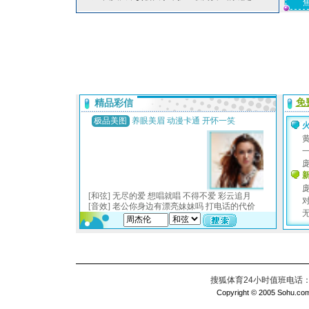
搜狐体育24小时值班电话：010
Copyright © 2005 Sohu.com I