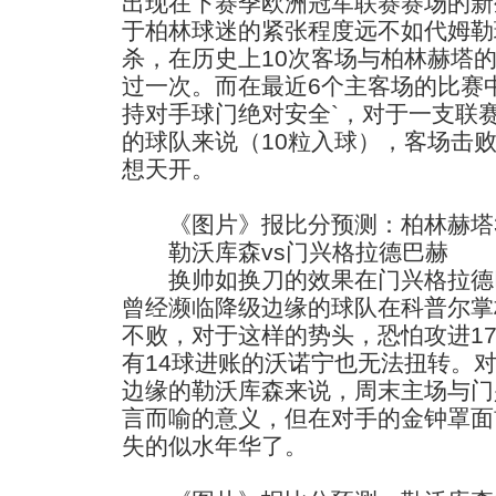
出现在下赛季欧洲冠军联赛赛场的新
于柏林球迷的紧张程度远不如代姆勒
杀，在历史上10次客场与柏林赫塔
过一次。而在最近6个主客场的比赛
持对手球门绝对安全`，对于一支联
的球队来说（10粒入球），客场击
想天开。
《图片》报比分预测：柏林赫塔3
勒沃库森vs门兴格拉德巴赫
换帅如换刀的效果在门兴格拉德
曾经濒临降级边缘的球队在科普尔掌
不败，对于这样的势头，恐怕攻进1
有14球进账的沃诺宁也无法扭转。
边缘的勒沃库森来说，周末主场与门
言而喻的意义，但在对手的金钟罩面
失的似水年华了。