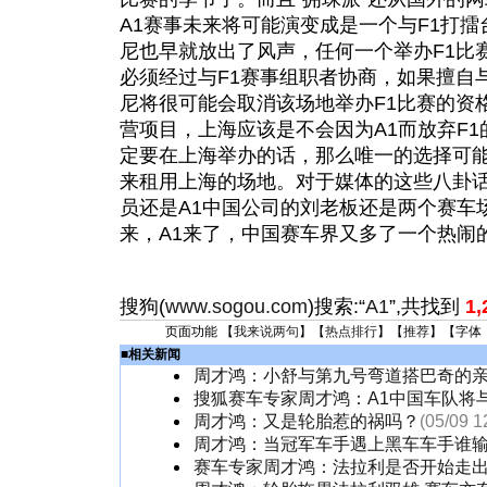
A1赛事未来将可能演变成是一个与F1打擂
尼也早就放出了风声，任何一个举办F1比
必须经过与F1赛事组职者协商，如果擅自
尼将很可能会取消该场地举办F1比赛的资格
营项目，上海应该是不会因为A1而放弃F1
定要在上海举办的话，那么唯一的选择可能
来租用上海的场地。对于媒体的这些八卦
员还是A1中国公司的刘老板还是两个赛车
来，A1来了，中国赛车界又多了一个热闹
搜狗(
www.sogou.com
)搜索:“
A1
”,共找到
1,
页面功能 【
我来说两句
】【
热点排行
】【
推荐
】【字体
■
相关新闻
周才鸿：小舒与第九号弯道搭巴奇的
搜狐赛车专家周才鸿：A1中国车队将
周才鸿：又是轮胎惹的祸吗？
(05/09 1
周才鸿：当冠军车手遇上黑车车手谁
赛车专家周才鸿：法拉利是否开始走