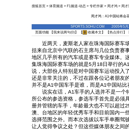
搜狐首页
>
体育频道
>
F1频道-动态
>
专栏作家
>
周才鸿
>
周才
周才鸿：A1中国站将会
SPORTS.SOHU.COM 2005年5
页面功能 【
我来说两句(
0
)
】 【
收藏本文
】 【
热点排行
】
近两天，麦斯老人家在珠海国际赛车场
括来自北京中汽联的石主席与几位负责赛
地区几乎所有的汽车或是赛车专业媒体。
集珠海国际赛车场的就是5月18日举行的A
说，大部份人特别是对中国赛车运动投入
还是非常关注的，不过在跟各位记者朋友
并不是A1中国车手是谁，而是A1中国站
说实在话，A1车手的人选并不是一个特
所公布的参选资格，参选车手首先是必须
册并管辖的车手，年龄最大也不可以超过2
澳、台地区的年轻优秀车手和目前国内一
选择范围之外。而本次选拔以车手单圈驾
让人觉得争议之处？但这些媒体朋友之间