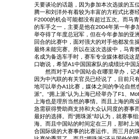
天要谈论的话题，因为参加本次选拔的五
腾一和刘洋外有着较为丰富的方程式比赛
F2000的机会可能都没有超过五次。而马
的车手之一，主要是他在2004年第一年
举夺得了年度总冠军，但在今年参加的亚
回合的比赛中，面对强大的对手他都发生
最终未能完赛。所以在这次选拔中，马青
名成为备选车手时，赛车专业媒体都说这是
口吻说，希望A1中国国家队的成绩比中国
然而对于A1中国站会在哪里举办，记者
因为中汽联的有关官员已经说了，目前只
地可以举办A1比赛，媒体之间的争论自然也
派”。“拥上派”认为上海已经举办了F1、Mo
上海也是理所当然的事情。而且上海的商
急需获得赞助商支持和大众认同度的赛事
最好的选择。而“拥珠派”却认为，就赛事
海。而且中国站的时间定在三月，那时上
合国际级的大赛事的比赛运作。而三月的
比赛的季节了。而且“拥珠派”还从国外的