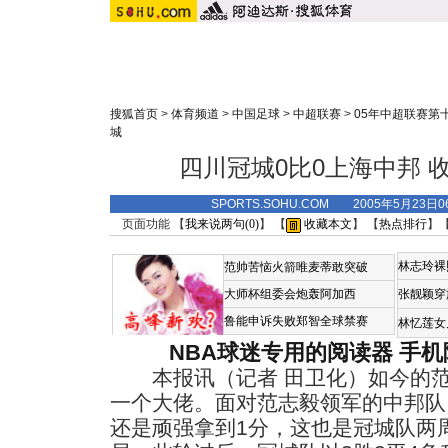
搜狐首页
>
体育频道
>
中国足球
>
中超联赛
>
05年中超联赛第
城
四川冠城0比0上海中邦 
SPORTS.SOHU.COM 2005年5月23
页面功能 【
我来说两句(
0
)
】 【
收藏本文
】 【
热点排行
】
林志玲裸
范帅苦恼火箭唯麦蒂敢突破
大师杯组委会炮轰阿加西
张靓颖穿
鲁能申诉失败郑智全球禁赛
林忆莲女
NBA球迷专用的阅读器
手机
本报讯（记者 田卫化）如今的范
一个大佬。面对范志毅领军的中邦队
还是顽强拿到1分，这也是冠城队两