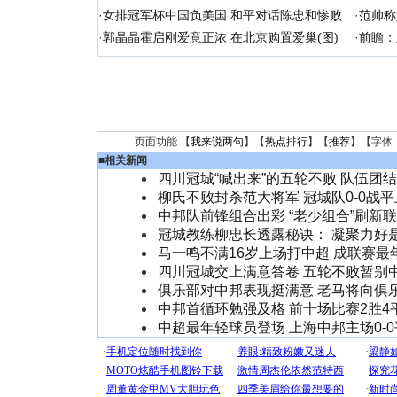
·
女排冠军杯中国负美国 和平对话陈忠和惨败
·
范帅称
·
郭晶晶霍启刚爱意正浓 在北京购置爱巢(图)
·
前瞻：
页面功能 【
我来说两句
】【
热点排行
】【
推荐
】【字体
■
相关新闻
四川冠城“喊出来”的五轮不败 队伍团
柳氏不败封杀范大将军 冠城队0-0战
中邦队前锋组合出彩 “老少组合”刷新
冠城教练柳忠长透露秘诀： 凝聚力好
马一鸣不满16岁上场打中超 成联赛最
四川冠城交上满意答卷 五轮不败暂别
俱乐部对中邦表现挺满意 老马将向俱
中邦首循环勉强及格 前十场比赛2胜4
中超最年轻球员登场 上海中邦主场0-