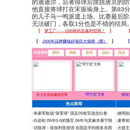
的迪迪尔，后者得球后摆脱唐京的防
他直接将球打在宋振瑜身上。第83分
的儿子马一鸣派遣上场。比赛最后阶
无法破门，各取1分也是不错的结局
体育图吧
国内
国际
篮球
综合
NBA
“羽宁恋”主角
美少女库娃尴尬性事
维埃
热点新闻
·
朱家军欧战“保零球” 国足05收官战交白卷
·
姚明陷
·
白岩松:05年0-0的预言 06年与其麻木毋宁恨
·
麦蒂前
·
访陈涛：保加利亚很强 在国足学到很多东西
·
火箭主