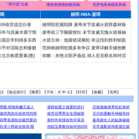
“羽宁恋”主角
维埃里猎艳的新目标
克罗地亚体模弄风情
闻
姚明-NBA-篮球
足05收官战交白卷
·
姚明陷犯规陷阱 麦蒂末节发威火箭胜森林狼
 06年与其麻木毋宁恨
·
麦蒂前三节睡眼惺忪 末节发威无愧火箭领袖
在国足学到很多东西
·
火箭主帅：低级错误频犯 幸运找到胜利钥匙
和平对话陈忠和惨败
·
范帅称姚明犯规多有争议 麦蒂详解关键抢断
北京购置爱巢(图)
·
前瞻：灰熊太阳矛盾战 湖人尼克斯名帅对话
句
】【
热点排行
】【
推荐
】【字体：
大
中
小
】【
打印
】 【
收藏
】 【
关闭
】