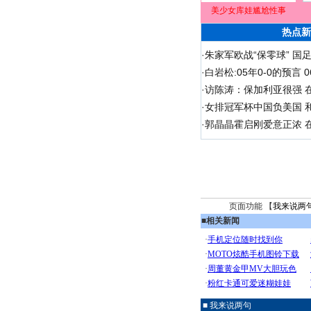
美少女库娃尴尬性事
热点新
·
朱家军欧战“保零球” 国
·
白岩松:05年0-0的预言
·
访陈涛：保加利亚很强 
·
女排冠军杯中国负美国 
·
郭晶晶霍启刚爱意正浓 在
页面功能 【
我来说两
■
相关新闻
■ 我来说两句