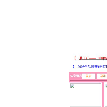
体育图吧
国内
国际