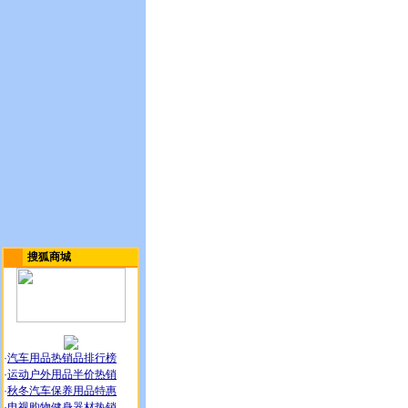
搜狐商城
·
汽车用品热销品排行榜
·
运动户外用品半价热销
·
秋冬汽车保养用品特惠
·
电视购物健身器材热销