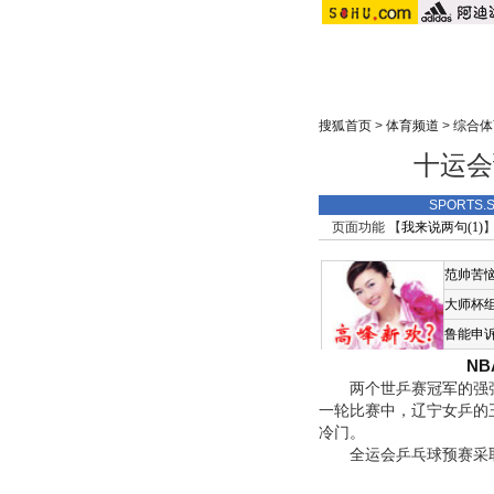
搜狐首页
>
体育频道
>
综合体
十运会
SPORTS
页面功能 【
我来说两句(
1
)
】
范帅苦
大师杯
鲁能申
N
两个世乒赛冠军的强强
一轮比赛中，辽宁女乒的
冷门。
全运会乒乓球预赛采取