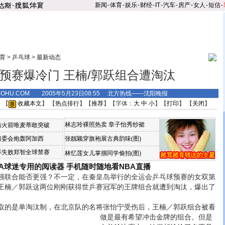
新闻
-
体育
-
娱乐
-
财经
-
IT
-
汽车
-
房产
-
女人
-
短信
-
育
>
乒乓球
>
最新动态
预赛爆冷门 王楠/郭跃组合遭淘汰
.SOHU.COM 2005年5月23日08:55 北方热线——沈阳晚报
 【
收藏本文
】 【
热点排行
】【
推荐
】【字体：
大
中
小
】【
打印
】 【
关闭
】
林志玲裸照热卖
章子怡秀纱裙
恼火箭唯麦蒂敢突破
组委会炮轰阿加西
张靓颖穿旗袍展古典韵味(图)
诉失败郑智全球禁赛
林忆莲女儿掌掴同学偷拍(图)
BA球迷专用的阅读器
手机随时随地看NBA直播
联合能否更强？不一定，在秦皇岛举行的全运会乒乓球预赛的女双第
王楠／郭跃这两位刚刚获得世乒赛冠军的王牌组合就遭到淘汰，爆出了
的是单淘汰制，在北京队的名将张怡宁受伤后，王楠／郭跃组合被看
做是最有希望冲击金牌的组合。
但是