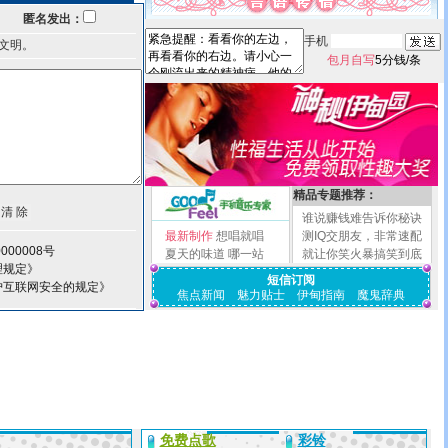
匿名发出：
手机
文明。
包月自写
5分钱/条
精品专题推荐：
谁说赚钱难告诉你秘诀
最新制作
想唱就唱
测IQ交朋友，非常速配
000008号
夏天的味道
哪一站
就让你笑火暴搞笑到底
理规定》
短信订阅
护互联网安全的规定》
焦点新闻
魅力贴士
伊甸指南
魔鬼辞典