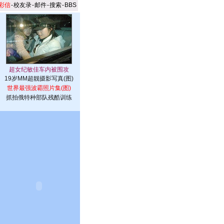
彩信
-
校友录
-
邮件
-
搜索
-
BBS
19岁MM超靓摄影写真(图)
世界最强波霸照片集(图)
抓拍俄特种部队残酷训练