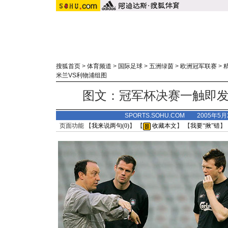
搜狐首页
>
体育频道
>
国际足球
>
五洲绿茵
>
欧洲冠军联赛
>
米兰VS利物浦组图
图文：冠军杯决赛一触即发
SPORTS.SOHU.COM 2005年5
页面功能 【
我来说两句(
0
)
】 【
收藏本文
】 【
我要“揪”错
】