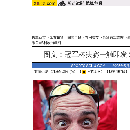
搜狐首页
>
体育频道
>
国际足球
>
五洲绿茵
>
欧洲冠军联赛
>
米兰VS利物浦组图
图文：冠军杯决赛一触即发
SPORTS.SOHU.COM 2005年5
页面功能 【
我来说两句(
0
)
】 【
收藏本文
】 【
我要“揪”错
】