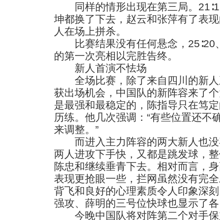
同样的情形出现在第三局。21∶1
坤都换了下去，赵云和张萍有了表现
人在场上拼杀。
比赛结果没有任何悬念，25∶20、25
的第一次亮相以完胜告终。
新人首演不怯场
全场比赛，除了来自四川的新人王
获出场机会，中国队的新阵容来了个
是最强和最稳定的，陈指导只在笃定
历练。他几次强调：“有些位置还不
来调整。”
而进入主力阵容的两大新人也没
两人进攻下手快，又都是跳发球，整
陈忠和继续垂青下去。相对而言，身
表现更抢眼一些，拦网虽然没有完全
背飞和良好的心理素质令人印象深刻
强攻、薛明的三号位快球也显示了各
今晚中国队将对阵第二个对手保