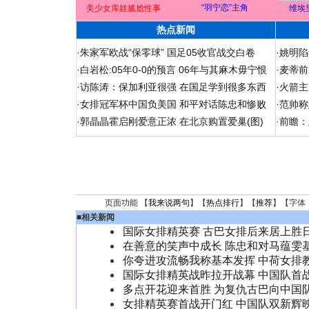
“羽宁恋”主角
美少女库娃尴尬性事
维埃
热点新闻
·
朱家军欧战“保零球” 国足05收官战交白卷
·
姚明陷
·
白岩松:05年0-0的预言 06年与其麻木毋宁恨
·
麦蒂前
·
访陈涛：保加利亚很强 在国足学到很多东西
·
火箭主
·
女排冠军杯中国负美国 和平对话陈忠和惨败
·
范帅称
·
郭晶晶霍启刚爱意正浓 在北京购置爱巢(图)
·
前瞻：
页面功能 【
我来说两句
】【
热点排行
】【
推荐
】【字体
■
相关新闻
国际女排精英赛 古巴女排后来居上胜
在善意的笑声中成长 陈忠和对马蕴雯
你夸进攻流畅我称基本发挥 中荷女排
国际女排精英战昨拉开战幕 中国队首
多点开花迎来首胜 为复仇古巴向中国
女排精英赛首战开门红 中国队双新辉