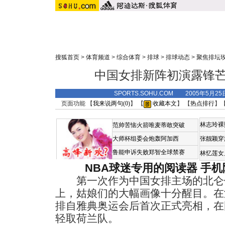
搜狐首页
>
体育频道
>
综合体育
>
排球
>
排球动态
>
聚焦排坛
中国女排新阵初演露锋芒
SPORTS.SOHU.COM 2005年5月2
页面功能 【
我来说两句(
0
)
】 【
收藏本文
】 【
热点排行
】
林志玲裸
范帅苦恼火箭唯麦蒂敢突破
大师杯组委会炮轰阿加西
张靓颖穿
鲁能申诉失败郑智全球禁赛
林忆莲女
NBA球迷专用的阅读器
手机
第一次作为中国女排主场的北仑
上，姑娘们的大幅画像十分醒目。在
排自雅典奥运会后首次正式亮相，在
轻取荷兰队。