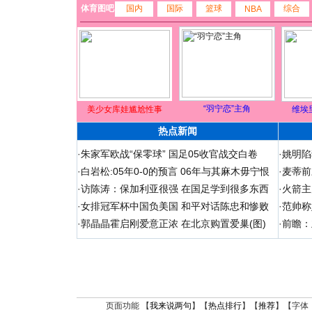
体育图吧
国内
国际
篮球
综合
NBA
“羽宁恋”主角
美少女库娃尴尬性事
维埃
热点新闻
·
朱家军欧战“保零球” 国足05收官战交白卷
·
姚明陷
·
白岩松:05年0-0的预言 06年与其麻木毋宁恨
·
麦蒂前
·
访陈涛：保加利亚很强 在国足学到很多东西
·
火箭主
·
女排冠军杯中国负美国 和平对话陈忠和惨败
·
范帅称
·
郭晶晶霍启刚爱意正浓 在北京购置爱巢(图)
·
前瞻：
页面功能 【
我来说两句
】【
热点排行
】【
推荐
】【字体