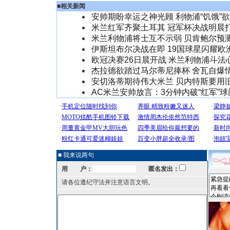
■
相关新闻
安帅期盼幸运之神光顾 利物浦“饥饿”
米兰红军齐聚土耳其 冠军杯决战明晨
米兰利物浦将士互不示弱 贝肯鲍尔预
伊斯坦布尔决战在即 19国球星闪耀欧
欧冠决赛26日晨开战 米兰利物浦斗法心
杰拉德欲踏过马尔蒂尼捧杯 舍瓦自爆
安切洛蒂期待伟大米兰 贝内特斯要用
AC米兰安帅放言：3分钟内破“红军”球
■ 我来说两句
用 户：
匿名发出：
请各位遵纪守法并注意语言文明。