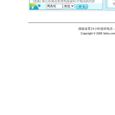
搜狐体育24小时值班电话：010
Copyright © 2005 Sohu.com I