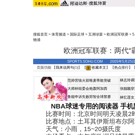
搜狐首页
>
体育频道
>
国际足球
>
五洲绿茵
>
欧洲冠军联赛
>
5
物浦
欧洲冠军联赛：两代“霸
SPORTS.SOHU.COM 2005年5月2
页面功能 【
我来说两句(
1
)
】 【
收藏本文
】 【
热点排行
】
林志玲裸
范帅苦恼火箭唯麦蒂敢突破
大师杯组委会炮轰阿加西
张靓颖穿
鲁能申诉失败郑智全球禁赛
林忆莲女
NBA球迷专用的阅读器
手机
比赛时间：北京时间明天凌晨2时
比赛地点：土耳其伊斯坦布尔阿
天气：小雨，15~20摄氏度