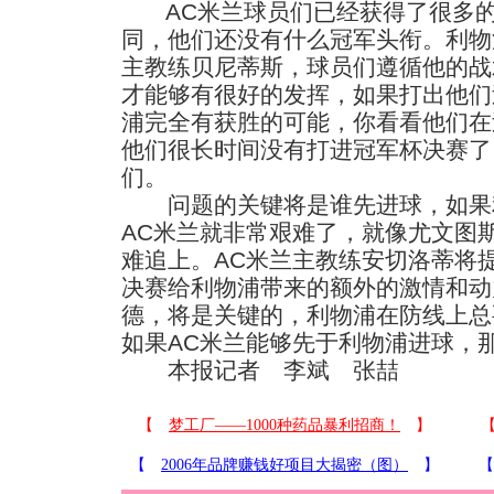
AC米兰球员们已经获得了很多的
同，他们还没有什么冠军头衔。利物
主教练贝尼蒂斯，球员们遵循他的战
才能够有很好的发挥，如果打出他们
浦完全有获胜的可能，你看看他们在
他们很长时间没有打进冠军杯决赛了
们。
问题的关键将是谁先进球，如果
AC米兰就非常艰难了，就像尤文图
难追上。AC米兰主教练安切洛蒂将
决赛给利物浦带来的额外的激情和动
德，将是关键的，利物浦在防线上总
如果AC米兰能够先于利物浦进球，
本报记者 李斌 张喆