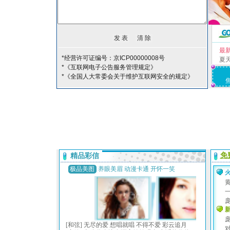
最
*经营许可证编号：京ICP00000008号
夏
*《互联网电子公告服务管理规定》
*《全国人大常委会关于维护互联网安全的规定》