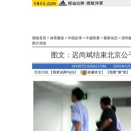
搜狐首页
>
体育频道
>
中国足球
>
中超联赛
>
最新动态
>
深圳
图片浏览
图文：迟尚斌结束北京公
SPORTS.SOHU.COM 2005年5
页面功能 【
我来说两句(
0
)
】 【
收藏本文
】 【
我要“揪”错
】