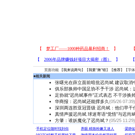
页面功能 【
我来说两句
】【
我要“揪”错
】【
推荐
】【字体
■
相关新闻
张曙光在薛立面前暗批迟尚斌 建议取消
俱乐部换帅中国足协不予干涉 迟尚斌：
足协就“迟尚斌事件”正式表态 不干涉换
华商报：迟尚斌还能撑多久
(05/26 07:39)
深圳两连胜亚冠晋级 迟尚斌：他们早干
真情声援迟尚斌 球迷寄语“觉悟”与迟尚
方肇：谁妖魔化了迟尚斌？
(05/25 11:29)