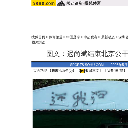
搜狐首页
>
体育频道
>
中国足球
>
中超联赛
>
最新动态
>
深圳
图片浏览
图文：迟尚斌结束北京公干
SPORTS.SOHU.COM 2005年5
页面功能 【
我来说两句(
0
)
】 【
收藏本文
】 【
我要“揪”错
】