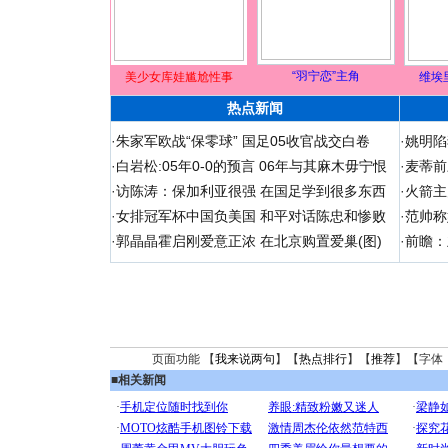
“羽宁恋”主角
美少女库娃尴尬性事
维埃
热点新闻
·
朱家军欧战“保零球” 国足05收官战交白卷
·
姚明陷
·
白岩松:05年0-0的预言 06年与其麻木毋宁恨
·
麦蒂前
·
访陈涛：保加利亚很强 在国足学到很多东西
·
火箭主
·
女排冠军杯中国负美国 和平对话陈忠和惨败
·
范帅称
·
郭晶晶霍启刚爱意正浓 在北京购置爱巢(图)
·
前瞻：
页面功能 【
我来说两句
】【
热点排行
】【
推荐
】【字体
■
相关新闻