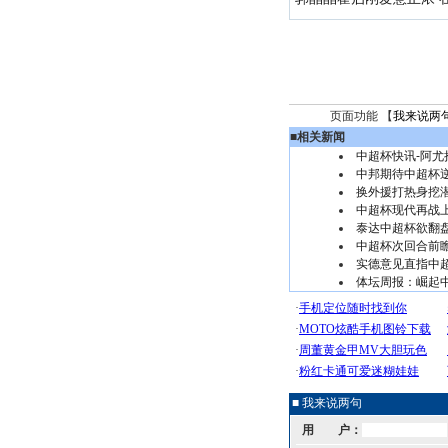
页面功能 【
我来说两
■
相关新闻
中超杯快讯-阿尤
中邦期待中超杯逆
换外援打热身挖
中超杯现代再战
泰达中超杯欲翻
中超杯次回合前
实德意见直指中
体坛周报：崛起
■ 我来说两句
用 户：