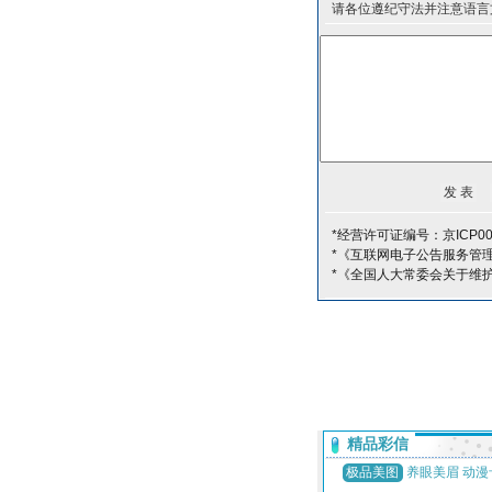
请各位遵纪守法并注意语言
*经营许可证编号：京ICP00
*《互联网电子公告服务管
*《全国人大常委会关于维