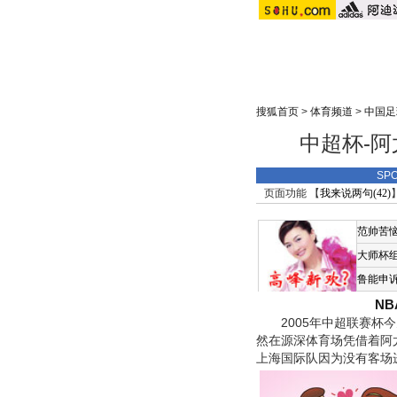
搜狐首页
>
体育频道
>
中国足
中超杯-
SP
页面功能 【
我来说两句(
42
)
范帅苦
大师杯
鲁能申
N
2005年中超联赛杯今
然在源深体育场凭借着阿尤
上海国际队因为没有客场