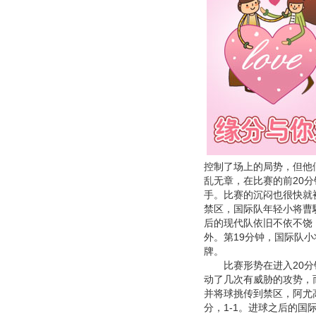
控制了场上的局势，但他
乱无章，在比赛的前20
手。比赛的沉闷也很快就
禁区，国际队年轻小将曹
后的现代队依旧不依不饶
外。第19分钟，国际队
牌。
比赛形势在进入20分钟
动了几次有威胁的攻势，
并将球挑传到禁区，阿尤
分，1-1。进球之后的国