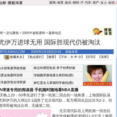
新闻
-
体育
-
娱乐
-
财经
-
IT
-
汽车
-
房产
-
女人
-
短信
-
球
>
足坛聚焦
>
2005中超联赛杯
>
最新动态
阿尤伊万进球无用 国际胜现代仍被淘汰
ORTS.SOHU.COM 2005年5月28日22:02 搜狐体育
】 【
收藏本文
】 【
热点排行
】【
推荐
】【字体：
大
中
小
】【
打印
】 【
关闭
】
林志玲裸照热卖
章子怡秀纱裙
恼火箭唯麦蒂敢突破
组委会炮轰阿加西
张靓颖穿旗袍展古典韵味(图)
诉失败郑智全球禁赛
林忆莲女儿掌掴同学偷拍(图)
BA球迷专用的阅读器
手机随时随地看NBA直播
天晚上20：00率先进行了第一轮第二回合的一场角逐，上海国际队虽
和伊万的入球以2-1战胜了北京现代队，双方两回合总比分为2-2。但
进球而被淘汰出局，无缘第二轮。
北京现代队在上周的第一回合比
赛中凭借杨璞的进球以1-0力克上海国