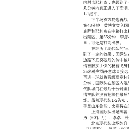
内肘击耶利奇，也领到了
几分钟内真正进入了高潮
1-1战平。
下半场双方易边再战，
第48分钟，黄博文突入
克萨和耶利奇在中路打出
出禁区。第55分钟，李
量，可还是打高出界。
在经历了现代队的“三板
到了一定的效果，国际队
边路下底突破后的传中被
惜被眼疾手快的杨智飞身
35米处主罚任意球直接远
再进一球就将晋级联赛杯
分钟，国际队在禁区内混
代队城门在最后十分钟里
惜主队并没有把握住最后
场。虽然现代队1-2告
手是山东鲁能，比赛将在6
上海国际队出场阵容（4-
勇（60'伊万）、李彦、杜
北京现代队出场阵容（3