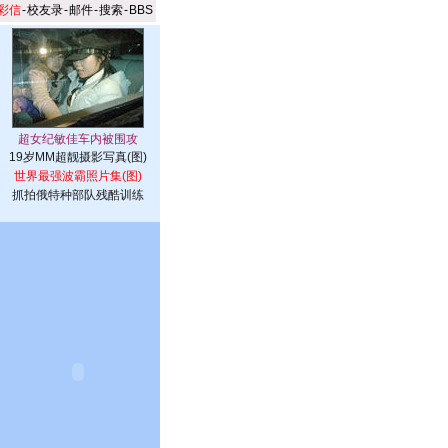
彩信
-
校友录
-
邮件
-
搜索
-
BBS
19岁MM超靓摄影写真(图)
世界最强波霸照片集(图)
抓拍俄特种部队残酷训练