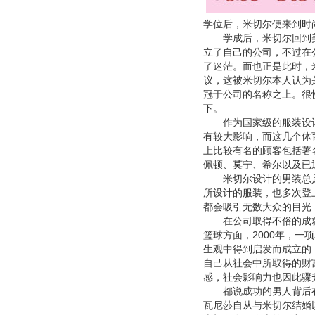
学位后，米切尔便来到时
学成后，米切尔回到美
立了自己的公司，不过在
了迷茫。而也正是此时，
议，这被米切尔本人认为
冠于公司的名称之上。很
下。
作为国家级的服装设计大
有较大影响，而这几个体
上比较有名的顾客包括著名
佩顿、
莫宁
、希尔以及已
米切尔设计的男装总是
所设计的服装，也多次登
都会吸引无数大众的目光
在公司取得不俗的成就
篮球方面，2000年，一
生观中得到启发而成立的
自己从社会中所取得的财
感，社会影响力也因此骤
都说成功的男人背后有
瓦尼莎自从与米切尔结婚