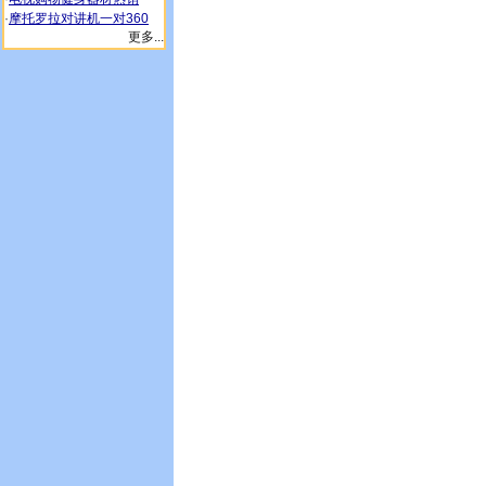
·
摩托罗拉对讲机一对360
更多...