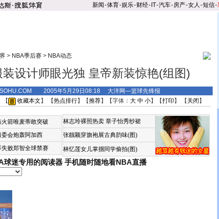
新闻
-
体育
-
娱乐
-
财经
-
IT
-
汽车
-
房产
-
女人
-
短信
-
界
>
NBA季后赛
>
NBA动态
装设计师眼光独 皇帝新装惊艳(组图)
S.SOHU.COM 2005年5月29日08:18 大洋网—篮球先锋报
 【
收藏本文
】 【
热点排行
】【
推荐
】【字体：
大
中
小
】【
打印
】 【
关闭
】
林志玲裸照热卖
章子怡秀纱裙
恼火箭唯麦蒂敢突破
组委会炮轰阿加西
张靓颖穿旗袍展古典韵味(图)
诉失败郑智全球禁赛
林忆莲女儿掌掴同学偷拍(图)
BA球迷专用的阅读器
手机随时随地看NBA直播