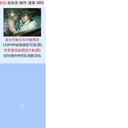
彩信
-
校友录
-
邮件
-
搜索
-
BBS
19岁MM超靓摄影写真(图)
世界最强波霸照片集(图)
抓拍俄特种部队残酷训练