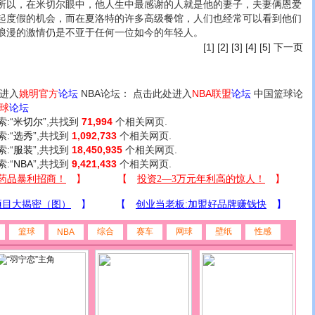
所以，在米切尔眼中，他人生中最感谢的人就是他的妻子，夫妻俩恩爱
起度假的机会，而在夏洛特的许多高级餐馆，人们也经常可以看到他们
浪漫的激情仍是不亚于任何一位如今的年轻人。
[1] [
2
] [
3
] [
4
] [
5
]
下一页
进入
姚明官方
论坛
NBA论坛： 点击此处进入
NBA联盟
论坛
中国篮球论
球
论坛
索:“
米切尔
”,共找到
71,994
个相关网页.
索:“
选秀
”,共找到
1,092,733
个相关网页.
索:“
服装
”,共找到
18,450,935
个相关网页.
索:“
NBA
”,共找到
9,421,433
个相关网页.
篮球
综合
赛车
网球
壁纸
性感
NBA