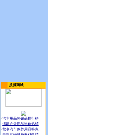
搜狐商城
·
汽车用品热销品排行榜
·
运动户外用品半价热销
·
秋冬汽车保养用品特惠
·
电视购物健身器材热销