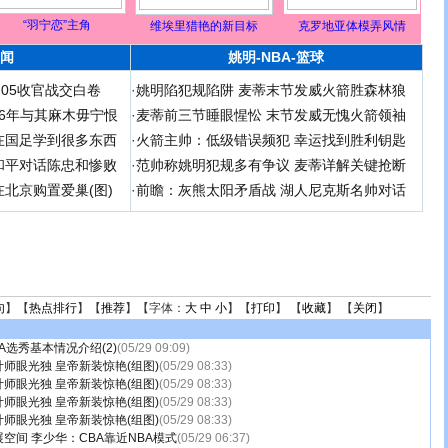
“羽宁恋”主角
维埃里猎艳的新目标
克罗地亚体模弄风情
闻
姚明-NBA-篮球
足05收官战交白卷
·
姚明陷犯规陷阱 麦蒂末节发威火箭胜森林狼
 06年与其麻木毋宁恨
·
麦蒂前三节睡眼惺忪 末节发威无愧火箭领袖
在国足学到很多东西
·
火箭主帅：低级错误频犯 幸运找到胜利钥匙
和平对话陈忠和惨败
·
范帅称姚明犯规多有争议 麦蒂详解关键抢断
北京购置爱巢(图)
·
前瞻：灰熊太阳矛盾战 湖人尼克斯名帅对话
句
】【
热点排行
】【
推荐
】【字体：
大
中
小
】【
打印
】 【
收藏
】 【
关闭
】
A选秀基本情况介绍(2)
(05/29 09:09)
师眼光独 皇帝新装惊艳(组图)
(05/29 08:33)
师眼光独 皇帝新装惊艳(组图)
(05/29 08:33)
师眼光独 皇帝新装惊艳(组图)
(05/29 08:33)
师眼光独 皇帝新装惊艳(组图)
(05/29 08:33)
空间 李少华：CBA靠近NBA模式
(05/29 06:37)