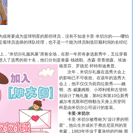
将要成为篮球明星的那些球员，没有不知道卡里·米切尔的——哪怕
定着球员选择的球队经理，也不是一个能为球员制造巨额利润的名经纪
会上，“米切尔礼服风暴”席卷全场，在那一年所有参选新秀中，五位穿着
进入了选秀的前十名，他们分别是泰森·钱德勒、杰森·里查德森、埃迪·
格里芬、罗德尼·怀特和迪奥普。
次年，米切尔礼服在选秀大会上
的影响已不可收拾。在该年的选秀大
会上，他不仅仅为前四位新秀——
姚
明
、杰·威廉姆斯、小邓利维和古登特
别设计了晚礼服，第8位和第10位新秀
威尔考克斯和
巴特勒
当天身上所穿同
样是由米切尔公司设计的套装。
卡里·米切尔
卡里·米切尔被尊称为“设计界的明
星”，他出生并成长于弗吉尼亚州的里
奇蒙，1983年毕业于夏洛特的约翰·斯