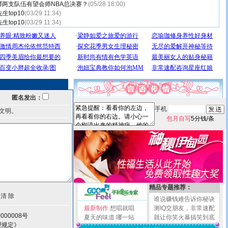
两支队伍有望会师NBA总决赛？
(05/28 18:00)
生top10
(03/29 11:34)
生top10
(03/29 11:34)
匿名发出：
手机
文明。
包月自写
5分钱/条
精品专题推荐：
谁说赚钱难告诉你秘诀
最新制作
想唱就唱
测IQ交朋友，非常速配
000008号
夏天的味道
哪一站
就让你笑火暴搞笑到底
理规定》