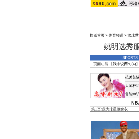
搜狐首页
>
体育频道
>
篮球世
姚明选秀服
SPORT
页面功能 【
我来说两句(
4
)
】
范帅苦
大师杯
鲁能申
N