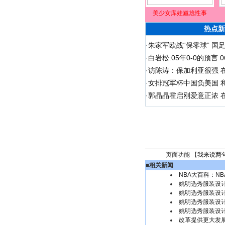
美少女库娃尴尬性事
热点新
·
朱家军欧战“保零球” 国
·
白岩松:05年0-0的预言
·
访陈涛：保加利亚很强 
·
女排冠军杯中国负美国 
·
郭晶晶霍启刚爱意正浓 在
页面功能 【
我来说两
■
相关新闻
NBA大百科：NB
姚明选秀服装设计
姚明选秀服装设计
姚明选秀服装设计
姚明选秀服装设计
改革提供更大发展