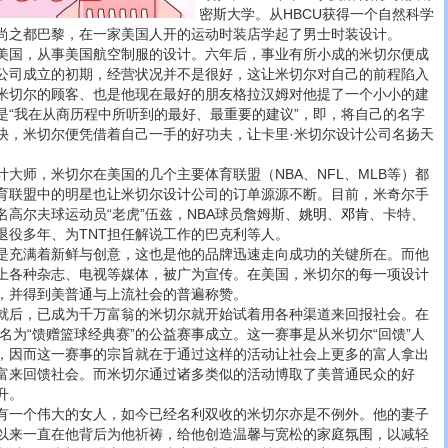
密斯大学。从HBCU获得一个自然科学
尚之都巴黎，在一家美国人开的运动时装店学起了男士时装设计。
国，从事美国航空制服的设计。六年后，事业有所小成的米切尔便成
公司成立的初期，经营状况并不是很好，这让米切尔对自己的前程陷入
米切尔的顾客、也是他现在最好的朋友格拉汉姆对他提了一个小小的建
是“我在从商历程中所听到的最好、最重要的建议”，即，将自己的名字
快，米切尔便凭借着自己一手的好功夫，让卡里·米切尔设计公司名扬天
师，米切尔在美国的几个主要体育联盟（NBA、NFL、MLB等）都
育联盟中的明星也让米切尔设计公司的订单源源不断。目前，米奇尔手
高尔夫球运动员“老虎”伍兹，NBA球员詹姆斯、
姚明
、
邓肯
、卡特、
退役多年、为TNT担任解说工作的巴克利等人。
充满着新鲜与创意，这也是他的品牌迅速走向成功的关键所在。而他
上各种杂志、电视等媒体，被广为宣传。在美国，米切尔的每一项设计
，并得到美普通与上流社会的普遍称赞。
后，已成为千万富翁的米切尔就开始试着用各种渠道来回报社会。在
项名为“馈赠篮球经典赛”的公益赛事成立。这一赛事是从米切尔“回馈”人
，因而这一赛事的宗旨就在于通过这样的活动让社会上更多的富人拿出
富来回馈社会。而米切尔通过诸多类似的活动博取了美普通民众的好
升。
一个伟大的女人，如今已经名利双收的米切尔亦是不例外。他的妻子
以来一直在他背后为他祈祷，给他创造温馨与宽松的家庭氛围，以减轻