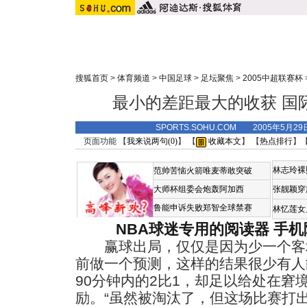
搜狐首页
>
体育频道
>
中国足球
>
足坛聚焦
>
2005中超联赛杯
最小的差距最大的收获 国
SPORTS.SOHU.COM 2005年5月2
页面功能 【
我来说两句(
0
)
】 【
收藏本文
】 【
热点排行
】
林志玲裸
范帅苦恼火箭唯麦蒂敢突破
大师杯组委会炮轰阿加西
张靓颖穿
鲁能申诉失败郑智全球禁赛
林忆莲女
NBA球迷专用的阅读器
手机
赢球出局，仅仅是因为少一个客
前做一个预测，这样的结果很少有人
90分钟内的2比1，却足以给处在窘
励。“虽然被淘汰了，但这场比赛打