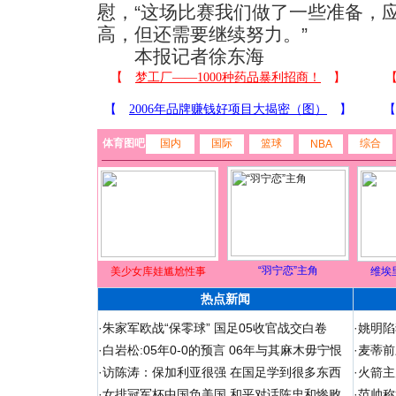
慰，“这场比赛我们做了一些准备，
高，但还需要继续努力。”
本报记者徐东海
体育图吧
国内
国际
篮球
综合
NBA
“羽宁恋”主角
美少女库娃尴尬性事
维埃
热点新闻
·
朱家军欧战“保零球” 国足05收官战交白卷
·
姚明陷
·
白岩松:05年0-0的预言 06年与其麻木毋宁恨
·
麦蒂前
·
访陈涛：保加利亚很强 在国足学到很多东西
·
火箭主
·
女排冠军杯中国负美国 和平对话陈忠和惨败
·
范帅称