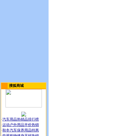
搜狐商城
·
汽车用品热销品排行榜
·
运动户外用品半价热销
·
秋冬汽车保养用品特惠
·
电视购物健身器材热销