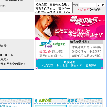
手机
文明。
包月自写
5分钱/条
精品专题推荐：
谁说赚钱难告诉你秘诀
最新制作
想唱就唱
测IQ交朋友，非常速配
000008号
夏天的味道
哪一站
就让你笑火暴搞笑到底
理规定》
短信订阅
护互联网安全的规定》
焦点新闻
魅力贴士
伊甸指南
魔鬼辞典