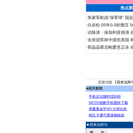
热点新
·
朱家军欧战“保零球” 国
·
白岩松:05年0-0的预言
·
访陈涛：保加利亚很强 
·
女排冠军杯中国负美国 
·
郭晶晶霍启刚爱意正浓 在
页面功能 【
我来说两
■
相关新闻
■ 我来说两句
用 户：