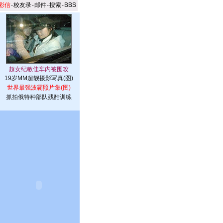
彩信
-
校友录
-
邮件
-
搜索
-
BBS
19岁MM超靓摄影写真(图)
世界最强波霸照片集(图)
抓拍俄特种部队残酷训练