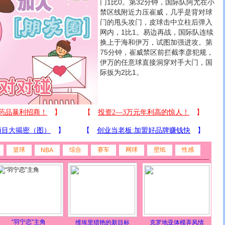
门1比0。第32分钟，国际队阿尤在小
禁区线附近力压崔威，几乎是背对球
门的甩头攻门，皮球击中立柱后弹入
网内，1比1。易边再战，国际队连续
换上于海和伊万，试图加强进攻。第
75分钟，崔威禁区前拦截李彦犯规，
伊万的任意球直接洞穿对手大门，国
际扳为2比1。
篮球
综合
赛车
网球
壁纸
性感
NBA
“羽宁恋”主角
维埃里猎艳的新目标
克罗地亚体模弄风情