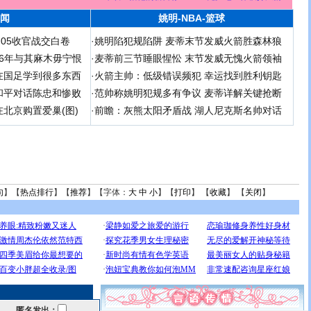
闻
姚明-NBA-篮球
足05收官战交白卷
·
姚明陷犯规陷阱 麦蒂末节发威火箭胜森林狼
 06年与其麻木毋宁恨
·
麦蒂前三节睡眼惺忪 末节发威无愧火箭领袖
在国足学到很多东西
·
火箭主帅：低级错误频犯 幸运找到胜利钥匙
和平对话陈忠和惨败
·
范帅称姚明犯规多有争议 麦蒂详解关键抢断
北京购置爱巢(图)
·
前瞻：灰熊太阳矛盾战 湖人尼克斯名帅对话
句
】【
热点排行
】【
推荐
】【字体：
大
中
小
】【
打印
】 【
收藏
】 【
关闭
】
匿名发出：