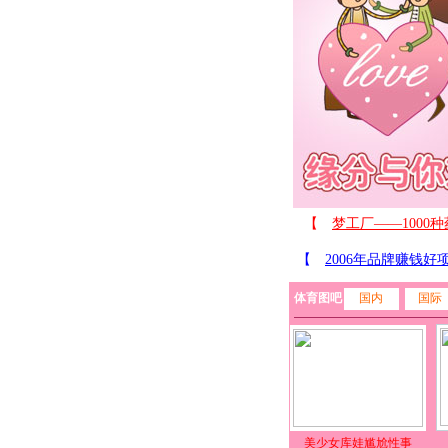
体育图吧
国内
国际
美少女库娃尴尬性事