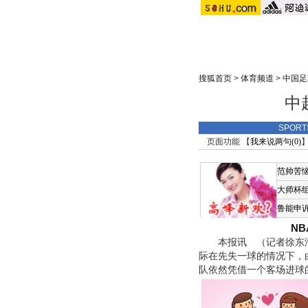
搜狐首页
>
体育频道
>
中国足
中
SPOR
页面功能 【
我来说两句(
0
)
】
范帅苦
大师杯
鲁能申
N
本报讯 （记者徐东海
际在先失一球的情况下，
队依然凭借一个客场进球