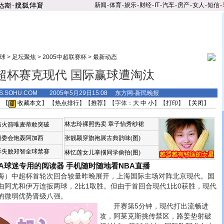
新闻
-
体育
-
娱乐
-
财经
-
IT
-
汽车
-
房产
-
女人
-
短信
-
球
>
足坛聚焦
>
2005中超联赛杯
>
最新动态
超杯赛克现代 国际赢球遭淘汰
TS.SOHU.COM 2005年5月29日15:08 东方网-新民晚报
 【
收藏本文
】 【
热点排行
】【
推荐
】【字体：
大
中
小
】【
打印
】 【
关闭
】
林志玲裸照热卖
章子怡秀纱裙
恼火箭唯麦蒂敢突破
组委会炮轰阿加西
张靓颖穿旗袍展古典韵味(图)
诉失败郑智全球禁赛
林忆莲女儿掌掴同学偷拍(图)
BA球迷专用的阅读器
手机随时随地看NBA直播
）中超杯首轮次回合较量昨晚展开，上海国际主场对阵北京现代。国
由阿尤和伊万连扳两球，2比1取胜。但由于首回合现代1比0获胜，现代
的微弱优势晋级八强。
开赛第5分钟，现代打出流畅进
攻，阿莱克斯挑传禁区，路姜垫射破